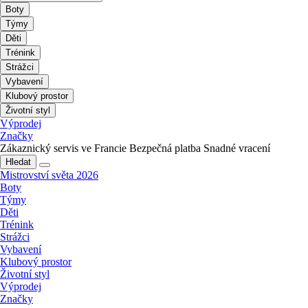
Boty
Týmy
Děti
Trénink
Strážci
Vybavení
Klubový prostor
Životní styl
Výprodej
Značky
Zákaznický servis ve Francie
Bezpečná platba
Snadné vracení
Hledat
Mistrovství světa 2026
Boty
Týmy
Děti
Trénink
Strážci
Vybavení
Klubový prostor
Životní styl
Výprodej
Značky