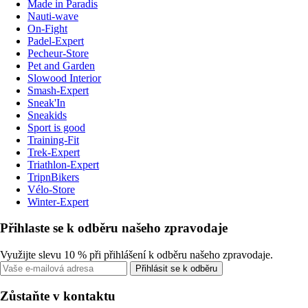
Made in Paradis
Nauti-wave
On-Fight
Padel-Expert
Pecheur-Store
Pet and Garden
Slowood Interior
Smash-Expert
Sneak'In
Sneakids
Sport is good
Training-Fit
Trek-Expert
Triathlon-Expert
TripnBikers
Vélo-Store
Winter-Expert
Přihlaste se k odběru našeho zpravodaje
Využijte slevu 10 % při přihlášení k odběru našeho zpravodaje.
Přihlásit se k odběru
Zůstaňte v kontaktu