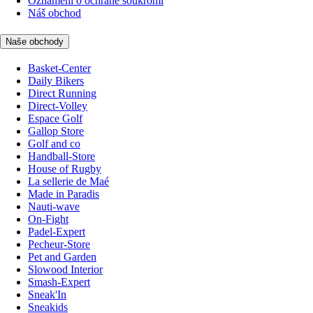
Oznámení o ochraně soukromí
Náš obchod
Naše obchody
Basket-Center
Daily Bikers
Direct Running
Direct-Volley
Espace Golf
Gallop Store
Golf and co
Handball-Store
House of Rugby
La sellerie de Maé
Made in Paradis
Nauti-wave
On-Fight
Padel-Expert
Pecheur-Store
Pet and Garden
Slowood Interior
Smash-Expert
Sneak'In
Sneakids