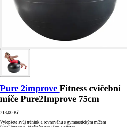
Pure 2improve
Fitness cvičební
míče Pure2Improve 75cm
713,00 Kč
Vylepšete svůj trénink a rovnováhu s gymnastickým míčem