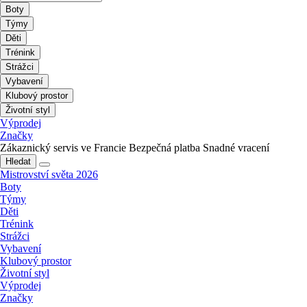
Boty
Týmy
Děti
Trénink
Strážci
Vybavení
Klubový prostor
Životní styl
Výprodej
Značky
Zákaznický servis ve Francie
Bezpečná platba
Snadné vracení
Hledat
Mistrovství světa 2026
Boty
Týmy
Děti
Trénink
Strážci
Vybavení
Klubový prostor
Životní styl
Výprodej
Značky