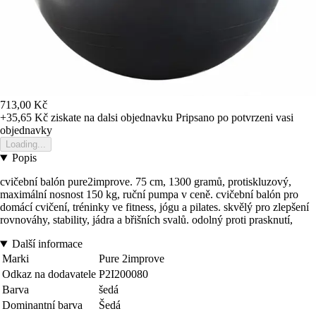
713,00 Kč
+35,65 Kč
ziskate na dalsi objednavku
Pripsano po potvrzeni vasi
objednavky
Loading...
Popis
cvičební balón pure2improve. 75 cm, 1300 gramů, protiskluzový,
maximální nosnost 150 kg, ruční pumpa v ceně. cvičební balón pro
domácí cvičení, tréninky ve fitness, jógu a pilates. skvělý pro zlepšení
rovnováhy, stability, jádra a břišních svalů. odolný proti prasknutí,
Další informace
Marki
Pure 2improve
Odkaz na dodavatele
P2I200080
Barva
šedá
Dominantní barva
Šedá