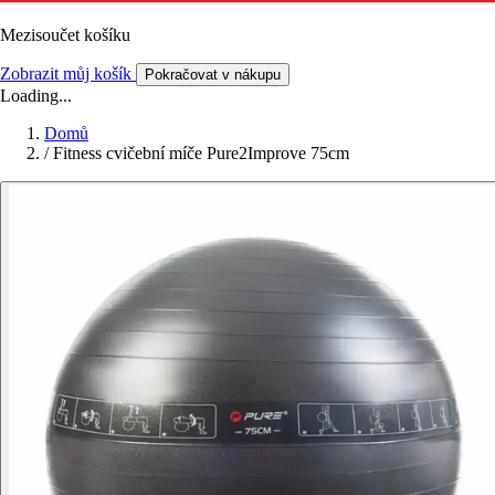
Mezisoučet košíku
Zobrazit můj košík
Pokračovat v nákupu
Loading...
Domů
/
Fitness cvičební míče Pure2Improve 75cm