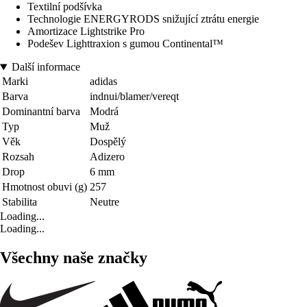
Textilní podšívka
Technologie ENERGYRODS snižující ztrátu energie
Amortizace Lightstrike Pro
Podešev Lighttraxion s gumou Continental™
Další informace
Marki
adidas
Barva
indnui/blamer/vereqt
Dominantní barva
Modrá
Typ
Muž
Věk
Dospělý
Rozsah
Adizero
Drop
6 mm
Hmotnost obuvi (g)
257
Stabilita
Neutre
Loading...
Loading...
Všechny naše značky