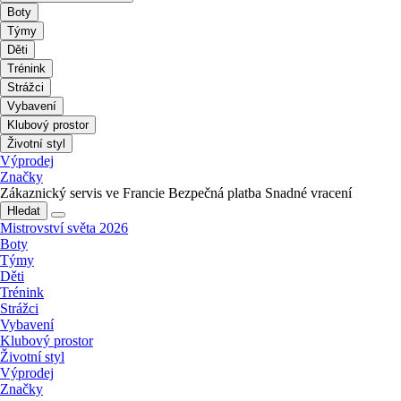
Boty
Týmy
Děti
Trénink
Strážci
Vybavení
Klubový prostor
Životní styl
Výprodej
Značky
Zákaznický servis ve Francie
Bezpečná platba
Snadné vracení
Hledat
Mistrovství světa 2026
Boty
Týmy
Děti
Trénink
Strážci
Vybavení
Klubový prostor
Životní styl
Výprodej
Značky