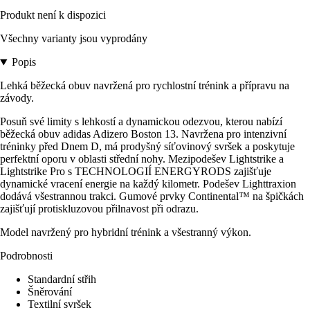
Produkt není k dispozici
Všechny varianty jsou vyprodány
Popis
Lehká běžecká obuv navržená pro rychlostní trénink a přípravu na
závody.
Posuň své limity s lehkostí a dynamickou odezvou, kterou nabízí
běžecká obuv adidas Adizero Boston 13. Navržena pro intenzivní
tréninky před Dnem D, má prodyšný síťovinový svršek a poskytuje
perfektní oporu v oblasti střední nohy. Mezipodešev Lightstrike a
Lightstrike Pro s TECHNOLOGIÍ ENERGYRODS zajišťuje
dynamické vracení energie na každý kilometr. Podešev Lighttraxion
dodává všestrannou trakci. Gumové prvky Continental™ na špičkách
zajišťují protiskluzovou přilnavost při odrazu.
Model navržený pro hybridní trénink a všestranný výkon.
Podrobnosti
Standardní střih
Šněrování
Textilní svršek