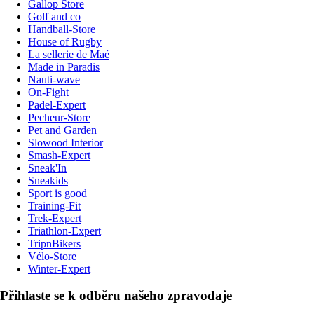
Gallop Store
Golf and co
Handball-Store
House of Rugby
La sellerie de Maé
Made in Paradis
Nauti-wave
On-Fight
Padel-Expert
Pecheur-Store
Pet and Garden
Slowood Interior
Smash-Expert
Sneak'In
Sneakids
Sport is good
Training-Fit
Trek-Expert
Triathlon-Expert
TripnBikers
Vélo-Store
Winter-Expert
Přihlaste se k odběru našeho zpravodaje