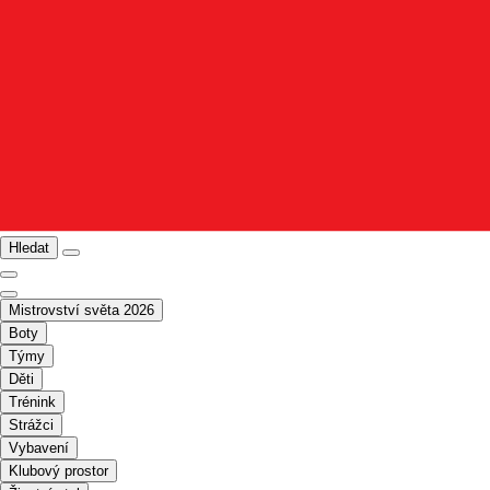
Hledat
Mistrovství světa 2026
Boty
Týmy
Děti
Trénink
Strážci
Vybavení
Klubový prostor