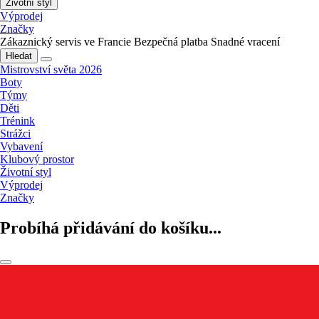
Životní styl
Výprodej
Značky
Zákaznický servis ve Francie
Bezpečná platba
Snadné vracení
Hledat
Mistrovství světa 2026
Boty
Týmy
Děti
Trénink
Strážci
Vybavení
Klubový prostor
Životní styl
Výprodej
Značky
Probíhá přidávání do košíku...