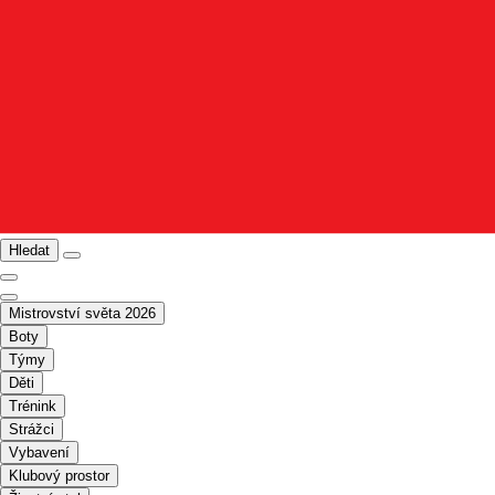
Hledat
Mistrovství světa 2026
Boty
Týmy
Děti
Trénink
Strážci
Vybavení
Klubový prostor