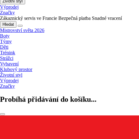
Životní styl
Výprodej
Značky
Zákaznický servis ve Francie
Bezpečná platba
Snadné vracení
Hledat
Mistrovství světa 2026
Boty
Týmy
Děti
Trénink
Strážci
Vybavení
Klubový prostor
Životní styl
Výprodej
Značky
Probíhá přidávání do košíku...