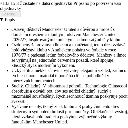
+133,15 Kč
ziskate na dalsi objednavku
Pripsano po potvrzeni vasi
objednavky
Loading...
Popis
Oslavuj dědictví Manchester United s důvěrou a hrdostí s
domácím dreshem s dlouhým rukávem Manchester United
2026/27, inspirovaným ikonickými sedmdesátými léty klubu.
Ozdobený žebrovaným límcem a manžetami, tento dres vzdává
hold vítězství klubu v Anglickém poháru ve fotbale v roce
1976/77 a padesáti letům fotbalového dědictví. Manžety a límec
se vyjímají na jednotném červeném pozadí, které spojuje
klasický styl s moderním výkonem.
Úzký střih a měkká síťovina vytvářejí elegantní vzhled, zatímco
rychleschnoucí materiál ti pomáhá cítit se pohodlně i v
intenzivních momentech.
Suchý. Chladný. V přítomnosti pohodlí. Technologie Climacool
absorbuje a odvádí pot, aby ses udržel chladný, suchý a
maximálně soustředěný. Rychleschnoucí tkanina poskytuje pocit
svěžesti.
Vyšívané detaily, tkaný znak klubu a 3 pruhy činí tento dres
skutečným symbolem hrdosti pro fanoušky. Oblékněte si výstroj,
která vzdává hold tradici a poskytuje výjimečné výkony
fanouškům Manchester United.