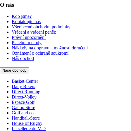
O nás
Kdo jsme?
Kontaktujte nás
Všeobecné obchodní podmínky
Vrácení a vrácení peněz
Právní upozornění
Platební metody
Náklady na dopravu a možnosti doručení
Oznámení o ochraně soukromí
Náš obchod
Naše obchody
Basket-Center
Daily Bikers
Direct Running
Direct-Volley
Espace Golf
Gallop Store
Golf and co
Handball-Store
House of Rugby
La sellerie de Maé