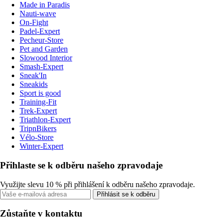
Made in Paradis
Nauti-wave
On-Fight
Padel-Expert
Pecheur-Store
Pet and Garden
Slowood Interior
Smash-Expert
Sneak'In
Sneakids
Sport is good
Training-Fit
Trek-Expert
Triathlon-Expert
TripnBikers
Vélo-Store
Winter-Expert
Přihlaste se k odběru našeho zpravodaje
Využijte slevu 10 % při přihlášení k odběru našeho zpravodaje.
Přihlásit se k odběru
Zůstaňte v kontaktu