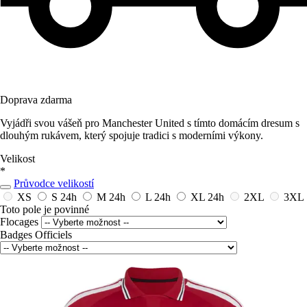
Doprava zdarma
Vyjádři svou vášeň pro Manchester United s tímto domácím dresum s
dlouhým rukávem, který spojuje tradici s moderními výkony.
Velikost
*
Průvodce velikostí
XS
S
24h
M
24h
L
24h
XL
24h
2XL
3XL
Toto pole je povinné
Flocages
Badges Officiels