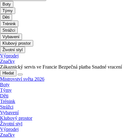
Boty
Týmy
Děti
Trénink
Strážci
Vybavení
Klubový prostor
Životní styl
Výprodej
Značky
Zákaznický servis ve Francie
Bezpečná platba
Snadné vracení
Hledat
Mistrovství světa 2026
Boty
Týmy
Děti
Trénink
Strážci
Vybavení
Klubový prostor
Životní styl
Výprodej
Značky