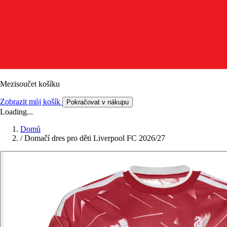
Mezisoučet košíku
Zobrazit můj košík
Pokračovat v nákupu
Loading...
Domů
/
Domačí dres pro děti Liverpool FC 2026/27