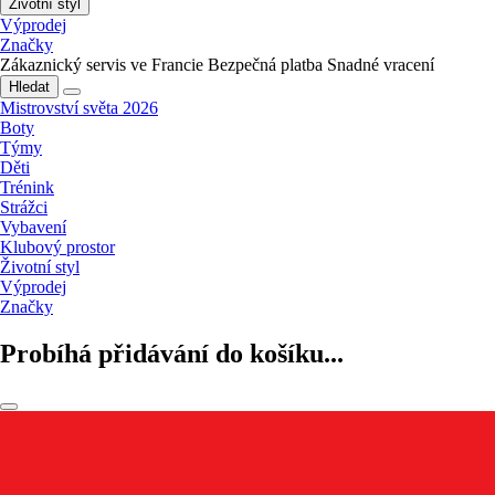
Životní styl
Výprodej
Značky
Zákaznický servis ve Francie
Bezpečná platba
Snadné vracení
Hledat
Mistrovství světa 2026
Boty
Týmy
Děti
Trénink
Strážci
Vybavení
Klubový prostor
Životní styl
Výprodej
Značky
Probíhá přidávání do košíku...