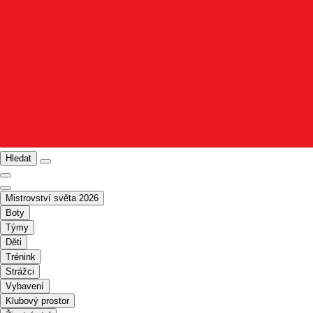
Hledat
Mistrovství světa 2026
Boty
Týmy
Děti
Trénink
Strážci
Vybavení
Klubový prostor