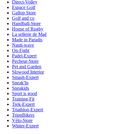
Direct-Volley
Espace Golf
Gallop Store
Golf and co
Handball-Store
House of Rugby
La sellerie de Maé
Made in Paradis
Nauti-wave
On-Fight
Padel-Expert
Pecheur-Store
Pet and Garden
Slowood Interior
Smash-Expert
Sneak'In
Sneakids
Sport is good
Training-Fit
Trek-Expert
Triathlon-Expert
TripnBikers
Vélo-Store
Winter-Expert