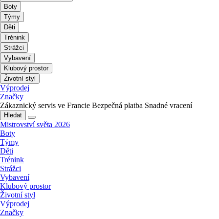
Boty
Týmy
Děti
Trénink
Strážci
Vybavení
Klubový prostor
Životní styl
Výprodej
Značky
Zákaznický servis ve Francie
Bezpečná platba
Snadné vracení
Hledat
Mistrovství světa 2026
Boty
Týmy
Děti
Trénink
Strážci
Vybavení
Klubový prostor
Životní styl
Výprodej
Značky