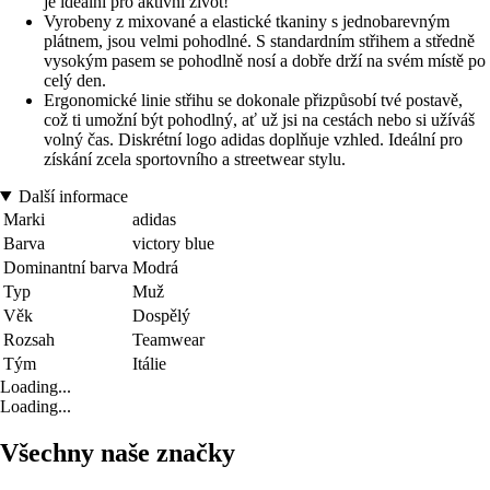
je ideální pro aktivní život!
Vyrobeny z mixované a elastické tkaniny s jednobarevným
plátnem, jsou velmi pohodlné. S standardním střihem a středně
vysokým pasem se pohodlně nosí a dobře drží na svém místě po
celý den.
Ergonomické linie střihu se dokonale přizpůsobí tvé postavě,
což ti umožní být pohodlný, ať už jsi na cestách nebo si užíváš
volný čas. Diskrétní logo adidas doplňuje vzhled. Ideální pro
získání zcela sportovního a streetwear stylu.
Další informace
Marki
adidas
Barva
victory blue
Dominantní barva
Modrá
Typ
Muž
Věk
Dospělý
Rozsah
Teamwear
Tým
Itálie
Loading...
Loading...
Všechny naše značky