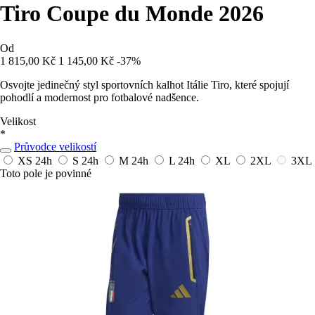
Tiro Coupe du Monde 2026
Od
1 815,00 Kč
1 145,00 Kč
-37%
Osvojte jedinečný styl sportovních kalhot Itálie Tiro, které spojují
pohodlí a modernost pro fotbalové nadšence.
Velikost
*
Průvodce velikostí
XS
24h
S
24h
M
24h
L
24h
XL
2XL
3XL
Toto pole je povinné