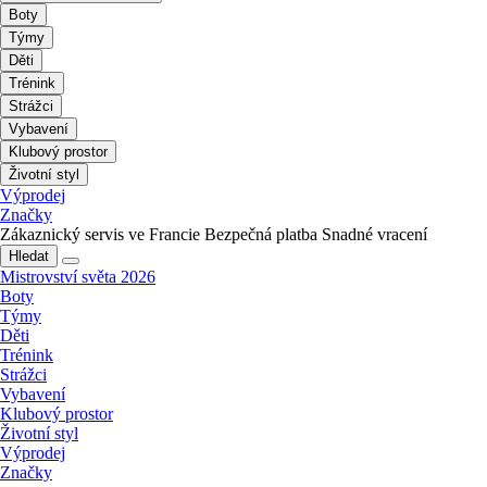
Boty
Týmy
Děti
Trénink
Strážci
Vybavení
Klubový prostor
Životní styl
Výprodej
Značky
Zákaznický servis ve Francie
Bezpečná platba
Snadné vracení
Hledat
Mistrovství světa 2026
Boty
Týmy
Děti
Trénink
Strážci
Vybavení
Klubový prostor
Životní styl
Výprodej
Značky