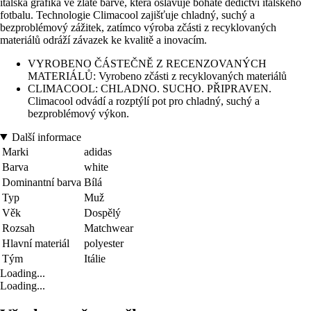
italská grafika ve zlaté barvě, která oslavuje bohaté dědictví italského
fotbalu. Technologie Climacool zajišťuje chladný, suchý a
bezproblémový zážitek, zatímco výroba zčásti z recyklovaných
materiálů odráží závazek ke kvalitě a inovacím.
VYROBENO ČÁSTEČNĚ Z RECENZOVANÝCH
MATERIÁLŮ: Vyrobeno zčásti z recyklovaných materiálů
CLIMACOOL: CHLADNO. SUCHO. PŘIPRAVEN.
Climacool odvádí a rozptýlí pot pro chladný, suchý a
bezproblémový výkon.
Další informace
Marki
adidas
Barva
white
Dominantní barva
Bílá
Typ
Muž
Věk
Dospělý
Rozsah
Matchwear
Hlavní materiál
polyester
Tým
Itálie
Loading...
Loading...