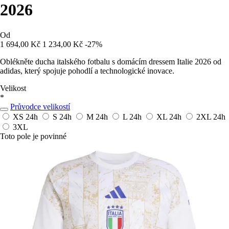
2026
Od
1 694,00 Kč
1 234,00 Kč
-27%
Oblékněte ducha italského fotbalu s domácím dressem Italie 2026 od
adidas, který spojuje pohodlí a technologické inovace.
Velikost
*
Průvodce velikostí
XS
24h
S
24h
M
24h
L
24h
XL
24h
2XL
24h
3XL
Toto pole je povinné