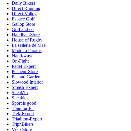
Daily Bikers
Direct Running
Direct-Volley
Espace Golf
Gallop Store
Golf and co
Handball-Store
House of Rugby
La sellerie de Maé
Made in Paradis
Nauti-wave
On-Fight
Padel-Expert
Pecheur-Store
Pet and Garden
Slowood Interior
Smash-Expert
Sneak'In
Sneakids
Sport is good
Training-Fit
Trek-Expert
Triathlon-Expert
TripnBikers
Vélo-Store