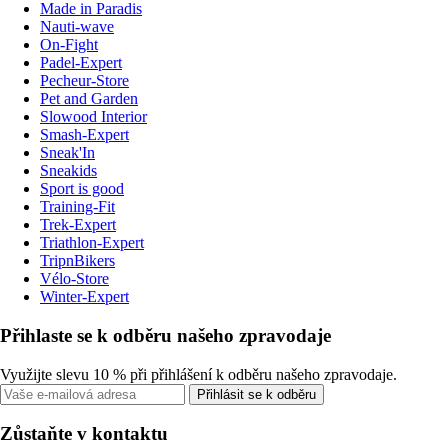
Made in Paradis
Nauti-wave
On-Fight
Padel-Expert
Pecheur-Store
Pet and Garden
Slowood Interior
Smash-Expert
Sneak'In
Sneakids
Sport is good
Training-Fit
Trek-Expert
Triathlon-Expert
TripnBikers
Vélo-Store
Winter-Expert
Přihlaste se k odběru našeho zpravodaje
Využijte slevu 10 % při přihlášení k odběru našeho zpravodaje.
Přihlásit se k odběru
Zůstaňte v kontaktu