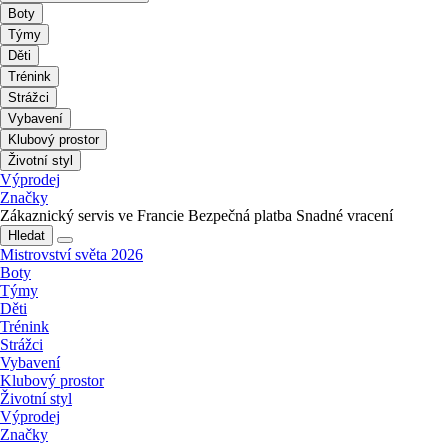
Boty
Týmy
Děti
Trénink
Strážci
Vybavení
Klubový prostor
Životní styl
Výprodej
Značky
Zákaznický servis ve Francie
Bezpečná platba
Snadné vracení
Hledat
Mistrovství světa 2026
Boty
Týmy
Děti
Trénink
Strážci
Vybavení
Klubový prostor
Životní styl
Výprodej
Značky