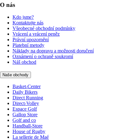
O nás
Kdo jsme?
Kontaktujte nás
Všeobecné obchodní podmínky
Vrácení a vrácení peněz
Právní upozornění
Platební metody
Náklady na dopravu a možnosti doručení
Oznámení o ochraně soukromí
Náš obchod
Naše obchody
Basket-Center
Daily Bikers
Direct Running
Direct-Volley
Espace Golf
Gallop Store
Golf and co
Handball-Store
House of Rugby
La sellerie de Maé