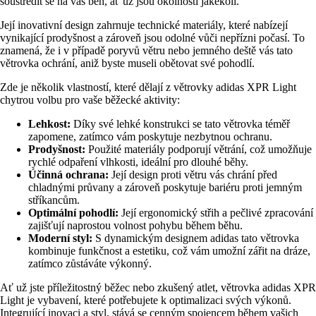
soustředit se na váš běh, ať už jsou okolnosti jakékoli.
Její inovativní design zahrnuje technické materiály, které nabízejí
vynikající prodyšnost a zároveň jsou odolné vůči nepřízni počasí. To
znamená, že i v případě poryvů větru nebo jemného deště vás tato
větrovka ochrání, aniž byste museli obětovat své pohodlí.
Zde je několik vlastností, které dělají z větrovky adidas XPR Light
chytrou volbu pro vaše běžecké aktivity:
Lehkost:
Díky své lehké konstrukci se tato větrovka téměř
zapomene, zatímco vám poskytuje nezbytnou ochranu.
Prodyšnost:
Použité materiály podporují větrání, což umožňuje
rychlé odpaření vlhkosti, ideální pro dlouhé běhy.
Účinná ochrana:
Její design proti větru vás chrání před
chladnými průvany a zároveň poskytuje bariéru proti jemným
stříkancům.
Optimální pohodlí:
Její ergonomický střih a pečlivé zpracování
zajišťují naprostou volnost pohybu během běhu.
Moderní styl:
S dynamickým designem adidas tato větrovka
kombinuje funkčnost a estetiku, což vám umožní zářit na dráze,
zatímco zůstáváte výkonný.
Ať už jste příležitostný běžec nebo zkušený atlet, větrovka adidas XPR
Light je vybavení, které potřebujete k optimalizaci svých výkonů.
Integrující inovaci a styl, stává se cenným spojencem během vašich