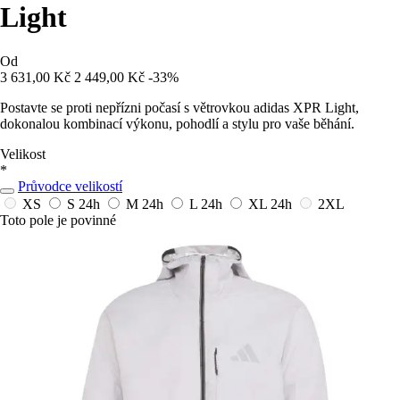
Light
Od
3 631,00 Kč
2 449,00 Kč
-33%
Postavte se proti nepřízni počasí s větrovkou adidas XPR Light,
dokonalou kombinací výkonu, pohodlí a stylu pro vaše běhání.
Velikost
*
Průvodce velikostí
XS
S
24h
M
24h
L
24h
XL
24h
2XL
Toto pole je povinné