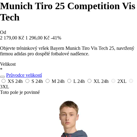
Munich Tiro 25 Competition Vis
Tech
Od
2 179,00 Kč
1 296,00 Kč
-41%
Objevte tréninkový vršek Bayern Munich Tiro Vis Tech 25, navržený
firmou adidas pro dospělé fotbalové nadšence.
Velikost
*
Průvodce velikostí
XS
24h
S
24h
M
24h
L
24h
XL
24h
2XL
3XL
Toto pole je povinné