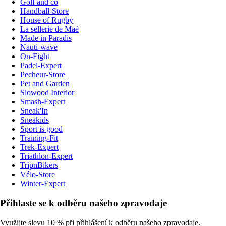
Golf and co
Handball-Store
House of Rugby
La sellerie de Maé
Made in Paradis
Nauti-wave
On-Fight
Padel-Expert
Pecheur-Store
Pet and Garden
Slowood Interior
Smash-Expert
Sneak'In
Sneakids
Sport is good
Training-Fit
Trek-Expert
Triathlon-Expert
TripnBikers
Vélo-Store
Winter-Expert
Přihlaste se k odběru našeho zpravodaje
Využijte slevu 10 % při přihlášení k odběru našeho zpravodaje.