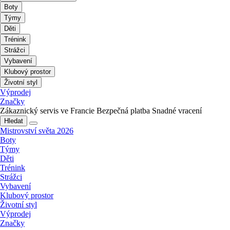
Boty
Týmy
Děti
Trénink
Strážci
Vybavení
Klubový prostor
Životní styl
Výprodej
Značky
Zákaznický servis ve Francie
Bezpečná platba
Snadné vracení
Hledat
Mistrovství světa 2026
Boty
Týmy
Děti
Trénink
Strážci
Vybavení
Klubový prostor
Životní styl
Výprodej
Značky