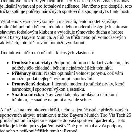
Tréninkové tričko Bayern Munich Tiro Vis Tech 25 od značky adidas
je ideální vybavení pro fotbalové nadšence. Navrženo pro dospělé, toto
tričko splňuje potřeby náročných sportovců a spojuje styl s funkčností.
Vyrobeno z vysoce výkonných materiálů, tento model zajišťuje
optimální pohodlí během tréninku. Jeho moderní design je inspirován
slavným fotbalovým klubem a vyjadřuje týmového ducha a hrdost
nosit barvy Bayern Munich. Ať už na hřišti nebo při volnočasových
aktivitách, toto tričko vám pomůže vyniknout.
Tréninkové tričko má několik klíčových vlastností:
Prodyšné materiály:
Podporují dobrou cirkulaci vzduchu, aby
udržely tělo chladné i během nejnáročnějších tréninků.
Přiléhavý střih:
Nabízí optimální volnost pohybu, což vám
umožní podat nejlepší výkon při sportování.
Promyšlený design:
Integruje moderní grafické prvky, které
harmonizují sportovní výkon a estetiku.
Snadná údržba:
Navrženo tak, aby odolávalo nárokům
tréninku, je snadné na praní a rychle schne.
Ať už jste na tréninkovém hřišti, nebo se jen účastníte příležitostných
sportovních aktivit, tréninkové tričko Bayern Munich Tiro Vis Tech 25
přináší pohodlí a špetku elegance do vaší sportovní garderoby. Toto
tričko je ideální pro vyjádření vaší vášně pro fotbal a vaší podpory
jednoho z nejikoničtějších týmů v Evropě.