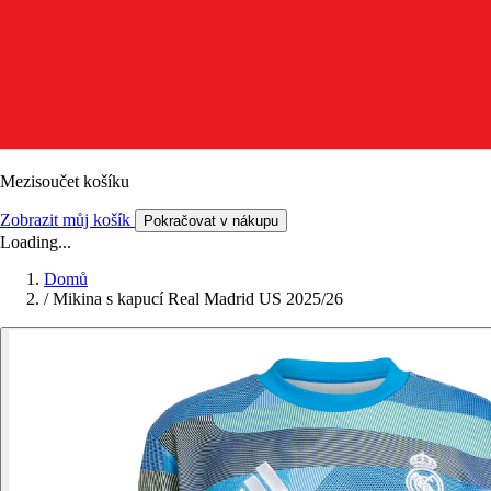
Mezisoučet košíku
Zobrazit můj košík
Pokračovat v nákupu
Loading...
Domů
/
Mikina s kapucí Real Madrid US 2025/26