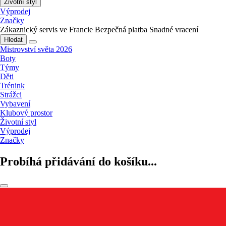
Životní styl
Výprodej
Značky
Zákaznický servis ve Francie
Bezpečná platba
Snadné vracení
Hledat
Mistrovství světa 2026
Boty
Týmy
Děti
Trénink
Strážci
Vybavení
Klubový prostor
Životní styl
Výprodej
Značky
Probíhá přidávání do košíku...