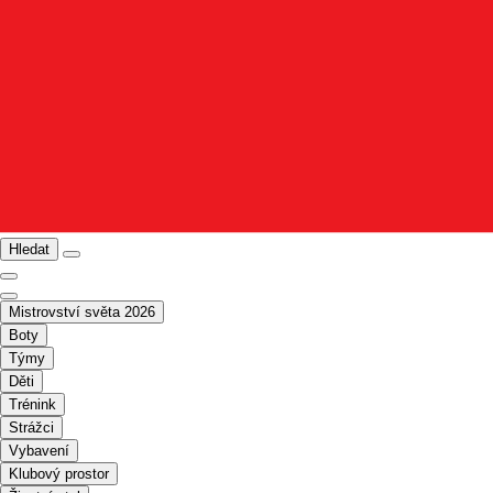
Hledat
Mistrovství světa 2026
Boty
Týmy
Děti
Trénink
Strážci
Vybavení
Klubový prostor