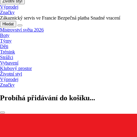
Životní styl
Výprodej
Značky
Zákaznický servis ve Francie
Bezpečná platba
Snadné vracení
Hledat
Mistrovství světa 2026
Boty
Týmy
Děti
Trénink
Strážci
Vybavení
Klubový prostor
Životní styl
Výprodej
Značky
Probíhá přidávání do košíku...