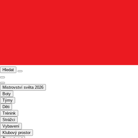
Hledat
Mistrovství světa 2026
Boty
Týmy
Děti
Trénink
Strážci
Vybavení
Klubový prostor