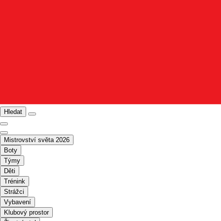
Hledat
Mistrovství světa 2026
Boty
Týmy
Děti
Trénink
Strážci
Vybavení
Klubový prostor