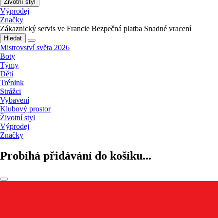
Životní styl
Výprodej
Značky
Zákaznický servis ve Francie
Bezpečná platba
Snadné vracení
Hledat
Mistrovství světa 2026
Boty
Týmy
Děti
Trénink
Strážci
Vybavení
Klubový prostor
Životní styl
Výprodej
Značky
Probíhá přidávání do košíku...