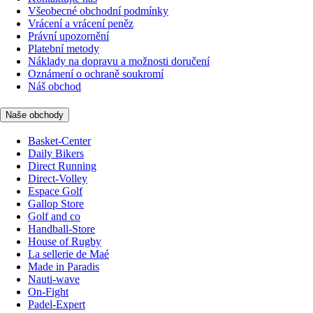
Všeobecné obchodní podmínky
Vrácení a vrácení peněz
Právní upozornění
Platební metody
Náklady na dopravu a možnosti doručení
Oznámení o ochraně soukromí
Náš obchod
Naše obchody
Basket-Center
Daily Bikers
Direct Running
Direct-Volley
Espace Golf
Gallop Store
Golf and co
Handball-Store
House of Rugby
La sellerie de Maé
Made in Paradis
Nauti-wave
On-Fight
Padel-Expert