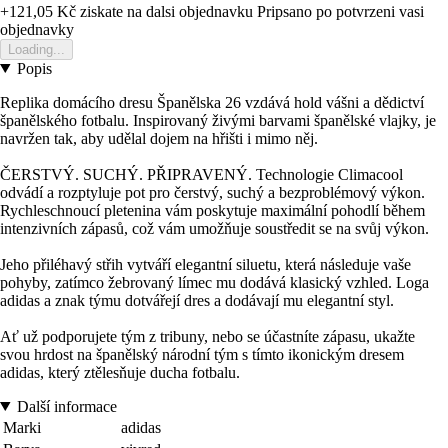
+121,05 Kč
ziskate na dalsi objednavku
Pripsano po potvrzeni vasi
objednavky
Loading...
Popis
Replika domácího dresu Španělska 26 vzdává hold vášni a dědictví
španělského fotbalu. Inspirovaný živými barvami španělské vlajky, je
navržen tak, aby udělal dojem na hřišti i mimo něj.
ČERSTVÝ. SUCHÝ. PŘIPRAVENÝ. Technologie Climacool
odvádí a rozptyluje pot pro čerstvý, suchý a bezproblémový výkon.
Rychleschnoucí pletenina vám poskytuje maximální pohodlí během
intenzivních zápasů, což vám umožňuje soustředit se na svůj výkon.
Jeho přiléhavý střih vytváří elegantní siluetu, která následuje vaše
pohyby, zatímco žebrovaný límec mu dodává klasický vzhled. Loga
adidas a znak týmu dotvářejí dres a dodávají mu elegantní styl.
Ať už podporujete tým z tribuny, nebo se účastníte zápasu, ukažte
svou hrdost na španělský národní tým s tímto ikonickým dresem
adidas, který ztělesňuje ducha fotbalu.
Další informace
Marki
adidas