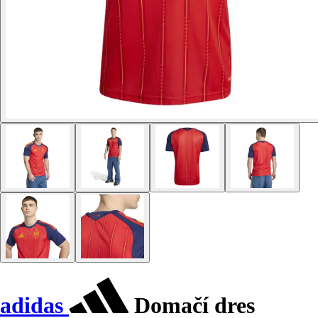
adidas
Domačí dres