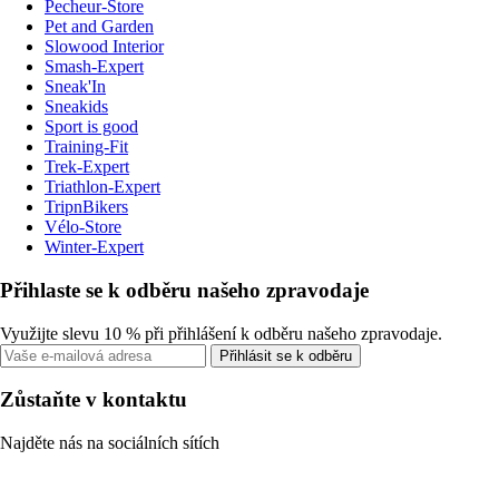
Pecheur-Store
Pet and Garden
Slowood Interior
Smash-Expert
Sneak'In
Sneakids
Sport is good
Training-Fit
Trek-Expert
Triathlon-Expert
TripnBikers
Vélo-Store
Winter-Expert
Přihlaste se k odběru našeho zpravodaje
Využijte slevu 10 % při přihlášení k odběru našeho zpravodaje.
Přihlásit se k odběru
Zůstaňte v kontaktu
Najděte nás na sociálních sítích