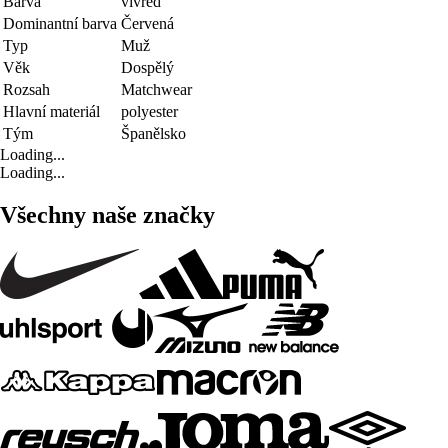
Barva
vivred
Dominantní barva
Červená
Typ
Muž
Věk
Dospělý
Rozsah
Matchwear
Hlavní materiál
polyester
Tým
Španělsko
Loading...
Loading...
Všechny naše značky