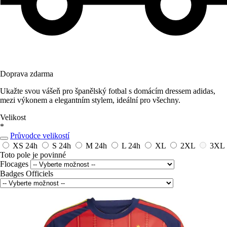
Doprava zdarma
Ukažte svou vášeň pro španělský fotbal s domácím dressem adidas,
mezi výkonem a elegantním stylem, ideální pro všechny.
Velikost
*
Průvodce velikostí
XS
24h
S
24h
M
24h
L
24h
XL
2XL
3XL
Toto pole je povinné
Flocages
Badges Officiels