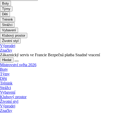
Boty
Týmy
Děti
Trénink
Strážci
Vybavení
Klubový prostor
Životní styl
Výprodej
Značky
Zákaznický servis ve Francie
Bezpečná platba
Snadné vracení
Hledat
Mistrovství světa 2026
Boty
Týmy
Děti
Trénink
Strážci
Vybavení
Klubový prostor
Životní styl
Výprodej
Značky