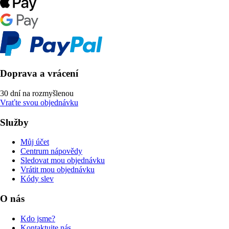
Doprava a vrácení
30 dní na rozmyšlenou
Vraťte svou objednávku
Služby
Můj účet
Centrum nápovědy
Sledovat mou objednávku
Vrátit mou objednávku
Kódy slev
O nás
Kdo jsme?
Kontaktujte nás