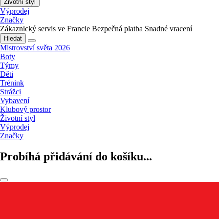
Životní styl
Výprodej
Značky
Zákaznický servis ve Francie
Bezpečná platba
Snadné vracení
Hledat
Mistrovství světa 2026
Boty
Týmy
Děti
Trénink
Strážci
Vybavení
Klubový prostor
Životní styl
Výprodej
Značky
Probíhá přidávání do košíku...