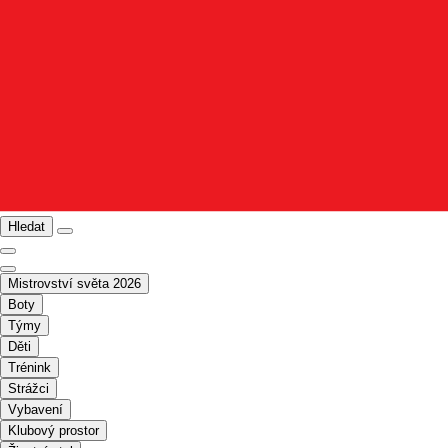
Hledat
Mistrovství světa 2026
Boty
Týmy
Děti
Trénink
Strážci
Vybavení
Klubový prostor