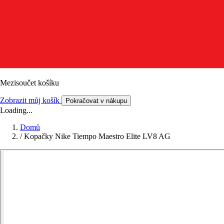
Mezisoučet košíku
Zobrazit můj košík
Pokračovat v nákupu
Loading...
Domů
/
Kopačky Nike Tiempo Maestro Elite LV8 AG