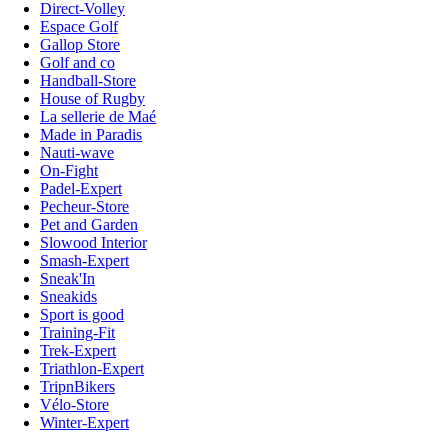
Direct-Volley
Espace Golf
Gallop Store
Golf and co
Handball-Store
House of Rugby
La sellerie de Maé
Made in Paradis
Nauti-wave
On-Fight
Padel-Expert
Pecheur-Store
Pet and Garden
Slowood Interior
Smash-Expert
Sneak'In
Sneakids
Sport is good
Training-Fit
Trek-Expert
Triathlon-Expert
TripnBikers
Vélo-Store
Winter-Expert