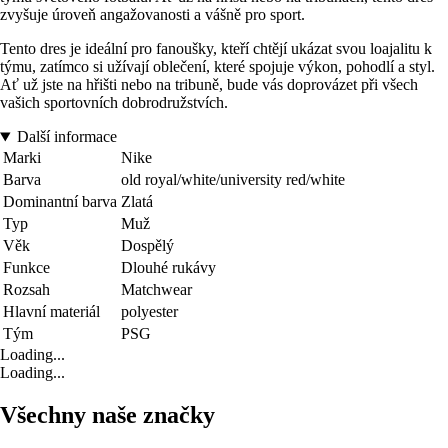
zvyšuje úroveň angažovanosti a vášně pro sport.
Tento dres je ideální pro fanoušky, kteří chtějí ukázat svou loajalitu k
týmu, zatímco si užívají oblečení, které spojuje výkon, pohodlí a styl.
Ať už jste na hřišti nebo na tribuně, bude vás doprovázet při všech
vašich sportovních dobrodružstvích.
Další informace
Marki
Nike
Barva
old royal/white/university red/white
Dominantní barva
Zlatá
Typ
Muž
Věk
Dospělý
Funkce
Dlouhé rukávy
Rozsah
Matchwear
Hlavní materiál
polyester
Tým
PSG
Loading...
Loading...
Všechny naše značky