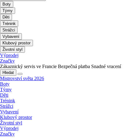
Boty
Týmy
Děti
Trénink
Strážci
Vybavení
Klubový prostor
Životní styl
Výprodej
Značky
Zákaznický servis ve Francie
Bezpečná platba
Snadné vracení
Hledat
Mistrovství světa 2026
Boty
Týmy
Děti
Trénink
Strážci
Vybavení
Klubový prostor
Životní styl
Výprodej
Značky