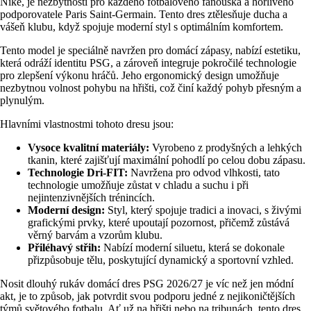
Nike, je nezbytností pro každého fotbalového fanouška a horlivého
podporovatele Paris Saint-Germain. Tento dres ztělesňuje ducha a
vášeň klubu, když spojuje moderní styl s optimálním komfortem.
Tento model je speciálně navržen pro domácí zápasy, nabízí estetiku,
která odráží identitu PSG, a zároveň integruje pokročilé technologie
pro zlepšení výkonu hráčů. Jeho ergonomický design umožňuje
nezbytnou volnost pohybu na hřišti, což činí každý pohyb přesným a
plynulým.
Hlavními vlastnostmi tohoto dresu jsou:
Vysoce kvalitní materiály:
Vyrobeno z prodyšných a lehkých
tkanin, které zajišťují maximální pohodlí po celou dobu zápasu.
Technologie Dri-FIT:
Navržena pro odvod vlhkosti, tato
technologie umožňuje zůstat v chladu a suchu i při
nejintenzivnějších trénincích.
Moderní design:
Styl, který spojuje tradici a inovaci, s živými
grafickými prvky, které upoutají pozornost, přičemž zůstává
věrný barvám a vzorům klubu.
Přiléhavý střih:
Nabízí moderní siluetu, která se dokonale
přizpůsobuje tělu, poskytující dynamický a sportovní vzhled.
Nosit dlouhý rukáv domácí dres PSG 2026/27 je víc než jen módní
akt, je to způsob, jak potvrdit svou podporu jedné z nejikoničtějších
týmů světového fotbalu. Ať už na hřišti nebo na tribunách, tento dres