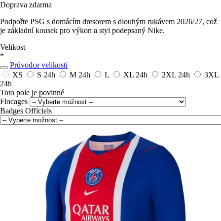
Doprava zdarma
Podpořte PSG s domácím dresorem s dlouhým rukávem 2026/27, což
je základní kousek pro výkon a styl podepsaný Nike.
Velikost
*
Průvodce velikostí
XS
S
24h
M
24h
L
XL
24h
2XL
24h
3XL
24h
Toto pole je povinné
Flocages
Badges Officiels