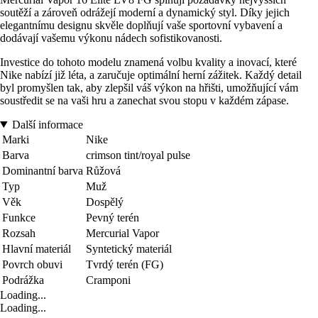
soutěží a zároveň odrážejí moderní a dynamický styl. Díky jejich
elegantnímu designu skvěle doplňují vaše sportovní vybavení a
dodávají vašemu výkonu nádech sofistikovanosti.
Investice do tohoto modelu znamená volbu kvality a inovací, které
Nike nabízí již léta, a zaručuje optimální herní zážitek. Každý detail
byl promyšlen tak, aby zlepšil váš výkon na hřišti, umožňující vám
soustředit se na vaši hru a zanechat svou stopu v každém zápase.
Další informace
Marki
Nike
Barva
crimson tint/royal pulse
Dominantní barva
Růžová
Typ
Muž
Věk
Dospělý
Funkce
Pevný terén
Rozsah
Mercurial Vapor
Hlavní materiál
Syntetický materiál
Povrch obuvi
Tvrdý terén (FG)
Podrážka
Cramponi
Loading...
Loading...