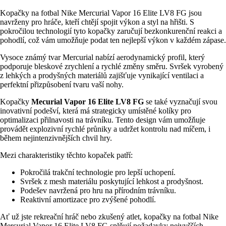
Kopačky na fotbal Nike Mercurial Vapor 16 Elite LV8 FG jsou
navrženy pro hráče, kteří chtějí spojit výkon a styl na hřišti. S
pokročilou technologií tyto kopačky zaručují bezkonkurenční reakci a
pohodlí, což vám umožňuje podat ten nejlepší výkon v každém zápase.
Vysoce známý tvar Mercurial nabízí aerodynamický profil, který
podporuje bleskové zrychlení a rychlé změny směru. Svršek vyrobený
z lehkých a prodyšných materiálů zajišťuje vynikající ventilaci a
perfektní přizpůsobení tvaru vaší nohy.
Kopačky
Mecurial Vapor 16 Elite LV8 FG
se také vyznačují svou
inovativní podešví, která má strategicky umístěné kolíky pro
optimalizaci přilnavosti na trávníku. Tento design vám umožňuje
provádět explozivní rychlé průniky a udržet kontrolu nad míčem, i
během nejintenzivnějších chvil hry.
Mezi charakteristiky těchto kopaček patří:
Pokročilá trakční technologie pro lepší uchopení.
Svršek z mesh materiálu poskytující lehkost a prodyšnost.
Podešev navržená pro hru na přírodním trávníku.
Reaktivní amortizace pro zvýšené pohodlí.
Ať už jste rekreační hráč nebo zkušený atlet, kopačky na fotbal Nike
Mercurial Vapor 16 Elite LV8 FG splňují požadavky nejvyšších