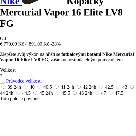
Nike
Kopačky
Mercurial Vapor 16 Elite LV8
FG
Od
6 779,00 Kč
4 891,00 Kč
-28%
Zlepšete svůj výkon na hřišti se
fotbalovými botami Nike Mercurial
Vapor 16 Elite LV8 FG
, vaším nepostradatelným pomocníkem.
Velikost
*
Průvodce velikostí
39
24h
40
40,5
41
24h
42
24h
42,5
43
44
24h
44,5
45
24h
45,5
46
24h
47
47,5
Toto pole je povinné