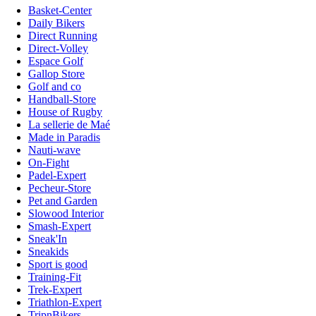
Basket-Center
Daily Bikers
Direct Running
Direct-Volley
Espace Golf
Gallop Store
Golf and co
Handball-Store
House of Rugby
La sellerie de Maé
Made in Paradis
Nauti-wave
On-Fight
Padel-Expert
Pecheur-Store
Pet and Garden
Slowood Interior
Smash-Expert
Sneak'In
Sneakids
Sport is good
Training-Fit
Trek-Expert
Triathlon-Expert
TripnBikers