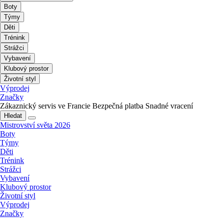
Boty
Týmy
Děti
Trénink
Strážci
Vybavení
Klubový prostor
Životní styl
Výprodej
Značky
Zákaznický servis ve Francie
Bezpečná platba
Snadné vracení
Hledat
Mistrovství světa 2026
Boty
Týmy
Děti
Trénink
Strážci
Vybavení
Klubový prostor
Životní styl
Výprodej
Značky