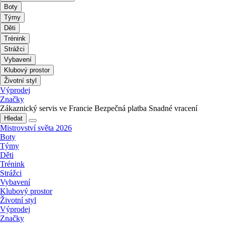
Boty
Týmy
Děti
Trénink
Strážci
Vybavení
Klubový prostor
Životní styl
Výprodej
Značky
Zákaznický servis ve Francie
Bezpečná platba
Snadné vracení
Hledat
Mistrovství světa 2026
Boty
Týmy
Děti
Trénink
Strážci
Vybavení
Klubový prostor
Životní styl
Výprodej
Značky