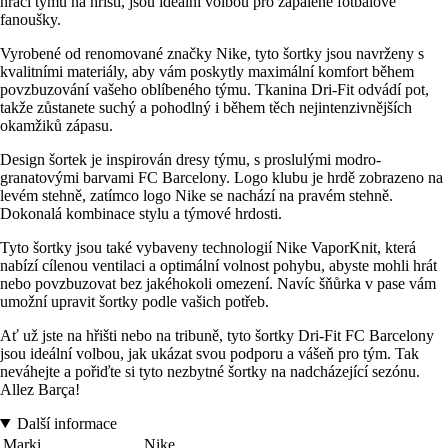
hráči týmu na hřišti, jsou ideální volbou pro zapálené fotbalové
fanoušky.
Vyrobené od renomované značky Nike, tyto šortky jsou navrženy s
kvalitními materiály, aby vám poskytly maximální komfort během
povzbuzování vašeho oblíbeného týmu. Tkanina Dri-Fit odvádí pot,
takže zůstanete suchý a pohodlný i během těch nejintenzivnějších
okamžiků zápasu.
Design šortek je inspirován dresy týmu, s proslulými modro-
granatovými barvami FC Barcelony. Logo klubu je hrdě zobrazeno na
levém stehně, zatímco logo Nike se nachází na pravém stehně.
Dokonalá kombinace stylu a týmové hrdosti.
Tyto šortky jsou také vybaveny technologií Nike VaporKnit, která
nabízí cílenou ventilaci a optimální volnost pohybu, abyste mohli hrát
nebo povzbuzovat bez jakéhokoli omezení. Navíc šňůrka v pase vám
umožní upravit šortky podle vašich potřeb.
Ať už jste na hřišti nebo na tribuně, tyto šortky Dri-Fit FC Barcelony
jsou ideální volbou, jak ukázat svou podporu a vášeň pro tým. Tak
neváhejte a pořiďte si tyto nezbytné šortky na nadcházející sezónu.
Allez Barça!
Další informace
Marki
Nike