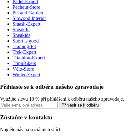
Padel-Expert
Pecheur-Store
Pet and Garden
Slowood Interior
Smash-Expert
Sneak'In
Sneakids
Sport is good
Training-Fit
Trek-Expert
Triathlon-Expert
TripnBikers
Vélo-Store
Winter-Expert
Přihlaste se k odběru našeho zpravodaje
Využijte slevu 10 % při přihlášení k odběru našeho zpravodaje.
Přihlásit se k odběru
Zůstaňte v kontaktu
Najděte nás na sociálních sítích