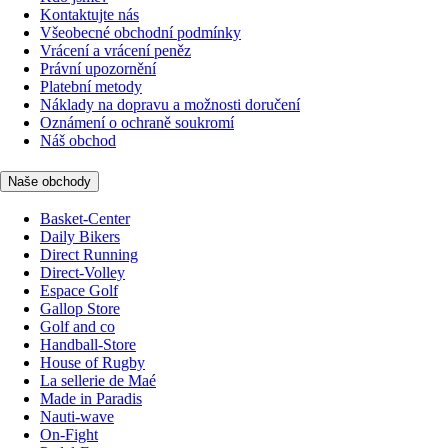
Kontaktujte nás
Všeobecné obchodní podmínky
Vrácení a vrácení peněz
Právní upozornění
Platební metody
Náklady na dopravu a možnosti doručení
Oznámení o ochraně soukromí
Náš obchod
Naše obchody
Basket-Center
Daily Bikers
Direct Running
Direct-Volley
Espace Golf
Gallop Store
Golf and co
Handball-Store
House of Rugby
La sellerie de Maé
Made in Paradis
Nauti-wave
On-Fight