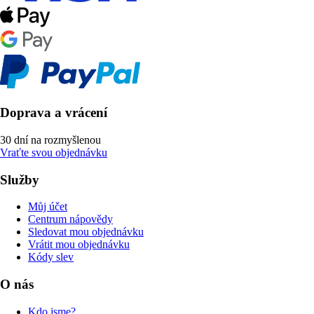
Doprava a vrácení
30 dní na rozmyšlenou
Vraťte svou objednávku
Služby
Můj účet
Centrum nápovědy
Sledovat mou objednávku
Vrátit mou objednávku
Kódy slev
O nás
Kdo jsme?