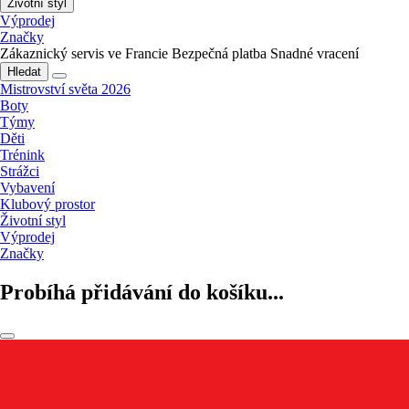
Životní styl
Výprodej
Značky
Zákaznický servis ve Francie
Bezpečná platba
Snadné vracení
Hledat
Mistrovství světa 2026
Boty
Týmy
Děti
Trénink
Strážci
Vybavení
Klubový prostor
Životní styl
Výprodej
Značky
Probíhá přidávání do košíku...