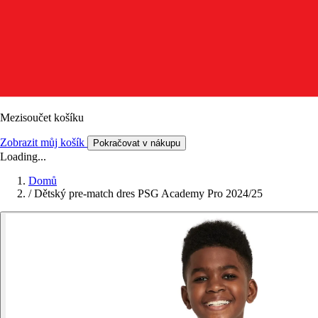
Mezisoučet košíku
Zobrazit můj košík
Pokračovat v nákupu
Loading...
Domů
/
Dětský pre-match dres PSG Academy Pro 2024/25