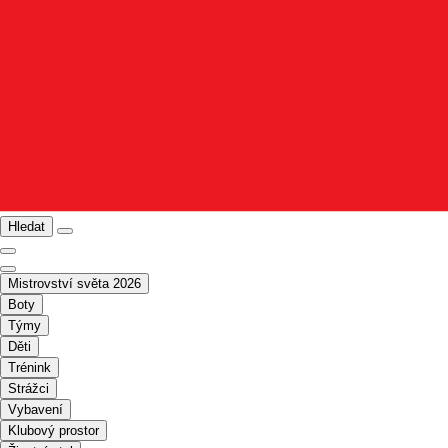
Hledat
Mistrovství světa 2026
Boty
Týmy
Děti
Trénink
Strážci
Vybavení
Klubový prostor