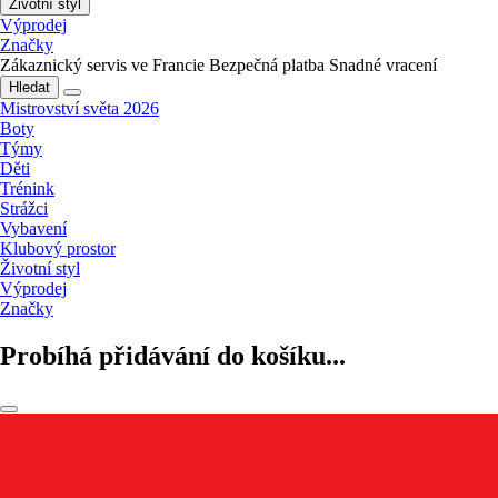
Životní styl
Výprodej
Značky
Zákaznický servis ve Francie
Bezpečná platba
Snadné vracení
Hledat
Mistrovství světa 2026
Boty
Týmy
Děti
Trénink
Strážci
Vybavení
Klubový prostor
Životní styl
Výprodej
Značky
Probíhá přidávání do košíku...