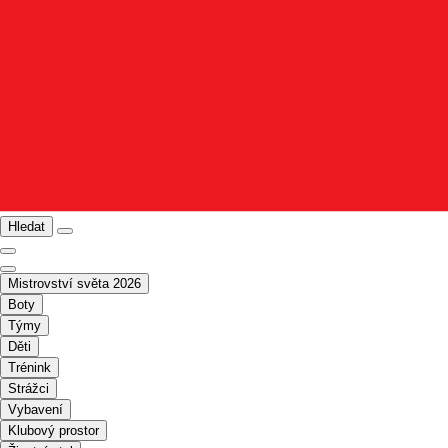
Hledat
Mistrovství světa 2026
Boty
Týmy
Děti
Trénink
Strážci
Vybavení
Klubový prostor