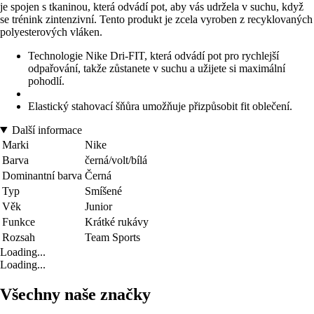
je spojen s tkaninou, která odvádí pot, aby vás udržela v suchu, když
se trénink zintenzivní. Tento produkt je zcela vyroben z recyklovaných
polyesterových vláken.
Technologie Nike Dri-FIT, která odvádí pot pro rychlejší
odpařování, takže zůstanete v suchu a užijete si maximální
pohodlí.
Elastický stahovací šňůra umožňuje přizpůsobit fit oblečení.
Další informace
Marki
Nike
Barva
černá/volt/bílá
Dominantní barva
Černá
Typ
Smíšené
Věk
Junior
Funkce
Krátké rukávy
Rozsah
Team Sports
Loading...
Loading...
Všechny naše značky