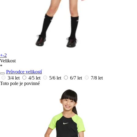
+-2
Velikost
*
Průvodce velikostí
3/4 let
4/5 let
5/6 let
6/7 let
7/8 let
Toto pole je povinné