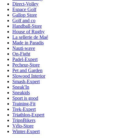
Direct-Volley
Espace Golf
Gallop Store
Golf and co
Handball-Store
House of Rugby
La sellerie de Maé
Made in Paradis
Nauti-wave
On-Fight
Padel-Expert
Pecheur-Store
Pet and Garden
Slowood Interior
Smash-Expert
Sneak'In
Sneakids
Sport is good
Training-Fit
Trek-Expert
Triathlon-Expert
TripnBikers
Vélo-Store
Winter-Expert