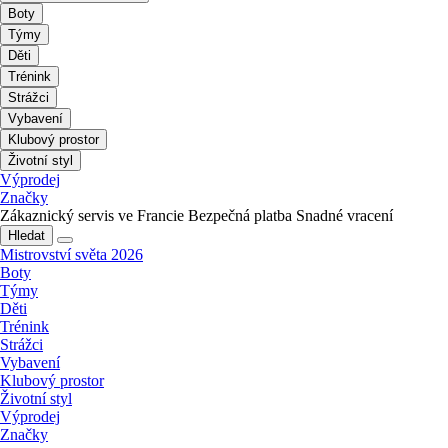
Boty
Týmy
Děti
Trénink
Strážci
Vybavení
Klubový prostor
Životní styl
Výprodej
Značky
Zákaznický servis ve Francie
Bezpečná platba
Snadné vracení
Hledat
Mistrovství světa 2026
Boty
Týmy
Děti
Trénink
Strážci
Vybavení
Klubový prostor
Životní styl
Výprodej
Značky