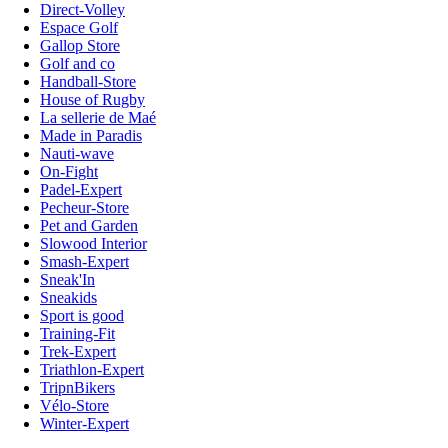
Direct-Volley
Espace Golf
Gallop Store
Golf and co
Handball-Store
House of Rugby
La sellerie de Maé
Made in Paradis
Nauti-wave
On-Fight
Padel-Expert
Pecheur-Store
Pet and Garden
Slowood Interior
Smash-Expert
Sneak'In
Sneakids
Sport is good
Training-Fit
Trek-Expert
Triathlon-Expert
TripnBikers
Vélo-Store
Winter-Expert