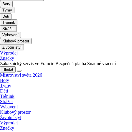
Boty
Týmy
Děti
Trénink
Strážci
Vybavení
Klubový prostor
Životní styl
Výprodej
Značky
Zákaznický servis ve Francie
Bezpečná platba
Snadné vracení
Hledat
Mistrovství světa 2026
Boty
Týmy
Děti
Trénink
Strážci
Vybavení
Klubový prostor
Životní styl
Výprodej
Značky