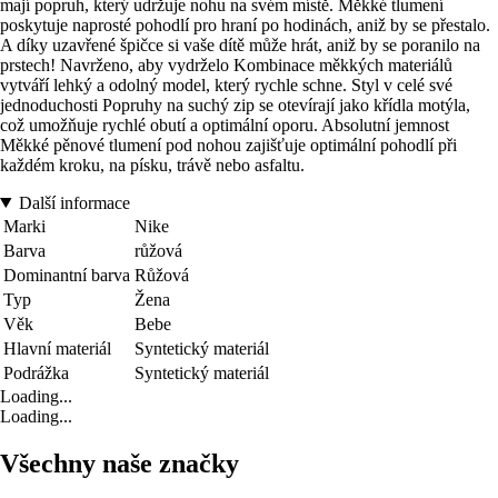
mají popruh, který udržuje nohu na svém místě. Měkké tlumení
poskytuje naprosté pohodlí pro hraní po hodinách, aniž by se přestalo.
A díky uzavřené špičce si vaše dítě může hrát, aniž by se poranilo na
prstech! Navrženo, aby vydrželo Kombinace měkkých materiálů
vytváří lehký a odolný model, který rychle schne. Styl v celé své
jednoduchosti Popruhy na suchý zip se otevírají jako křídla motýla,
což umožňuje rychlé obutí a optimální oporu. Absolutní jemnost
Měkké pěnové tlumení pod nohou zajišťuje optimální pohodlí při
každém kroku, na písku, trávě nebo asfaltu.
Další informace
Marki
Nike
Barva
růžová
Dominantní barva
Růžová
Typ
Žena
Věk
Bebe
Hlavní materiál
Syntetický materiál
Podrážka
Syntetický materiál
Loading...
Loading...
Všechny naše značky