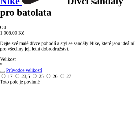
Nike
Dívčí sandály
pro batolata
Od
1 008,00 Kč
Dejte své malé dívce pohodlí a styl se sandály Nike, které jsou ideální
pro všechny její letní dobrodružství.
Velikost
*
Průvodce velikostí
17
23,5
25
26
27
Toto pole je povinné