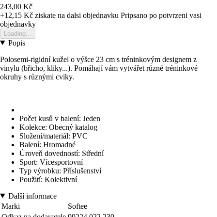
243,00 Kč
+12,15 Kč
ziskate na dalsi objednavku
Pripsano po potvrzeni vasi
objednavky
Loading...
Popis
Polosemi-rigidní kužel o výšce 23 cm s tréninkovým designem z
vinylu (břicho, kliky...). Pomáhají vám vytvářet různé tréninkové
okruhy s různými cviky.
Počet kusů v balení: Jeden
Kolekce: Obecný katalog
Složení/materiál: PVC
Balení: Hromadné
Úroveň dovedností: Střední
Sport: Vícesportovní
Typ výrobku: Příslušenství
Použití: Kolektivní
Další informace
Marki
Softee
Odkaz na dodavatele
99224.022.230