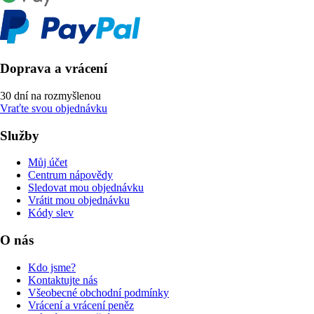
Doprava a vrácení
30 dní na rozmyšlenou
Vraťte svou objednávku
Služby
Můj účet
Centrum nápovědy
Sledovat mou objednávku
Vrátit mou objednávku
Kódy slev
O nás
Kdo jsme?
Kontaktujte nás
Všeobecné obchodní podmínky
Vrácení a vrácení peněz