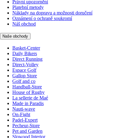
Právní upozornění
Platební metody
Náklady na dopravu a možnosti doručení
Oznámení o ochraně soukromí
Náš obchod
Naše obchody
Basket-Center
Daily Bikers
Direct Running
Direct-Volley
Espace Golf
Gallop Store
Golf and co
Handball-Store
House of Rugby
La sellerie de Maé
Made in Paradis
Nauti-wave
On-Fight
Padel-Expert
Pecheur-Store
Pet and Garden
Slowood Interior