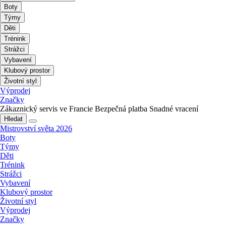
Boty
Týmy
Děti
Trénink
Strážci
Vybavení
Klubový prostor
Životní styl
Výprodej
Značky
Zákaznický servis ve Francie
Bezpečná platba
Snadné vracení
Hledat
Mistrovství světa 2026
Boty
Týmy
Děti
Trénink
Strážci
Vybavení
Klubový prostor
Životní styl
Výprodej
Značky