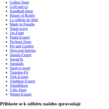
Gallop Store
Golf and co
Handball-Store
House of Rugby
La sellerie de Maé
Made in Paradis
Nauti-wave
On-Fight
Padel-Expert
Pecheur-Store
Pet and Garden
Slowood Interior
Smash-Expert
Sneak'In
Sneakids
Sport is good
Training-Fit
Trek-Expert
Triathlon-Expert
TripnBikers
Vélo-Store
Winter-Expert
Přihlaste se k odběru našeho zpravodaje