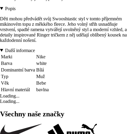
Popis
Děti mohou předvádět svůj Swooshtastic styl v tomto příjemném
mikinovém topu z měkkého fleece. Jeho volný střih usnadňuje
vrstvení, spadlé ramena vytvářejí uvolněný styl a moderní vzhled, a
detaily inspirované Ringer tričkem z něj udělají oblíbený kousek na
každodenní nošení.
Další informace
Marki
Nike
Barva
white
Dominantní barva
Bílá
Typ
Muž
Věk
Bebe
Hlavní materiál
bavlna
Loading...
Loading...
Všechny naše značky