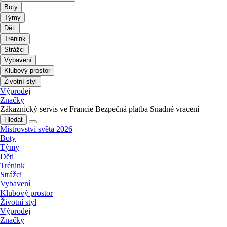
Boty
Týmy
Děti
Trénink
Strážci
Vybavení
Klubový prostor
Životní styl
Výprodej
Značky
Zákaznický servis ve Francie
Bezpečná platba
Snadné vracení
Hledat
Mistrovství světa 2026
Boty
Týmy
Děti
Trénink
Strážci
Vybavení
Klubový prostor
Životní styl
Výprodej
Značky