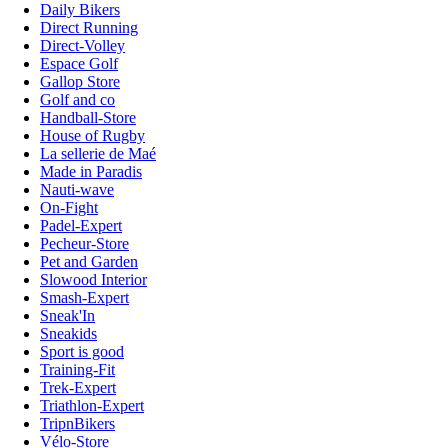
Daily Bikers
Direct Running
Direct-Volley
Espace Golf
Gallop Store
Golf and co
Handball-Store
House of Rugby
La sellerie de Maé
Made in Paradis
Nauti-wave
On-Fight
Padel-Expert
Pecheur-Store
Pet and Garden
Slowood Interior
Smash-Expert
Sneak'In
Sneakids
Sport is good
Training-Fit
Trek-Expert
Triathlon-Expert
TripnBikers
Vélo-Store