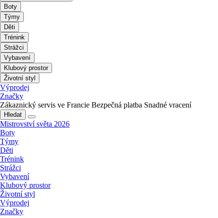
Boty
Týmy
Děti
Trénink
Strážci
Vybavení
Klubový prostor
Životní styl
Výprodej
Značky
Zákaznický servis ve Francie
Bezpečná platba
Snadné vracení
Hledat
Mistrovství světa 2026
Boty
Týmy
Děti
Trénink
Strážci
Vybavení
Klubový prostor
Životní styl
Výprodej
Značky