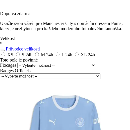
Doprava zdarma
Ukažte svou vášeň pro Manchester City s domácím dressem Puma,
který je nezbytností pro každého moderního fotbalového fanouška.
Velikost
*
Průvodce velikostí
XS
S
24h
M
24h
L
24h
XL
24h
Toto pole je povinné
Flocages
Badges Officiels