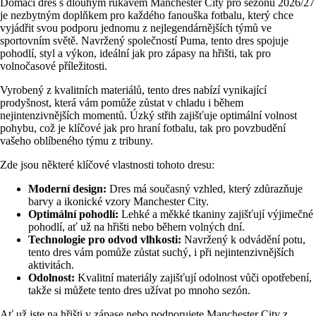
Domačí dres s dlouhým rukávem Manchester City pro sezónu 2026/27
je nezbytným doplňkem pro každého fanouška fotbalu, který chce
vyjádřit svou podporu jednomu z nejlegendárnějších týmů ve
sportovním světě. Navržený společností Puma, tento dres spojuje
pohodlí, styl a výkon, ideální jak pro zápasy na hřišti, tak pro
volnočasové příležitosti.
Vyrobený z kvalitních materiálů, tento dres nabízí vynikající
prodyšnost, která vám pomůže zůstat v chladu i během
nejintenzivnějších momentů. Úzký střih zajišťuje optimální volnost
pohybu, což je klíčové jak pro hraní fotbalu, tak pro povzbudění
vašeho oblíbeného týmu z tribuny.
Zde jsou některé klíčové vlastnosti tohoto dresu:
Moderní design:
Dres má současný vzhled, který zdůrazňuje
barvy a ikonické vzory Manchester City.
Optimální pohodlí:
Lehké a měkké tkaniny zajišťují výjimečné
pohodlí, ať už na hřišti nebo během volných dní.
Technologie pro odvod vlhkosti:
Navržený k odvádění potu,
tento dres vám pomůže zůstat suchý, i při nejintenzivnějších
aktivitách.
Odolnost:
Kvalitní materiály zajišťují odolnost vůči opotřebení,
takže si můžete tento dres užívat po mnoho sezón.
Ať už jste na hřišti v zápase nebo podporujete Manchester City z