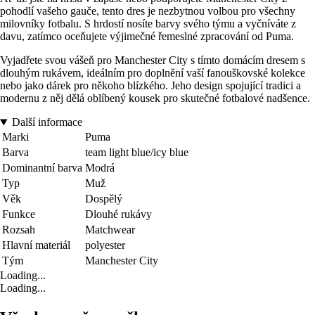
pohodlí vašeho gauče, tento dres je nezbytnou volbou pro všechny
milovníky fotbalu. S hrdostí nosíte barvy svého týmu a vyčníváte z
davu, zatímco oceňujete výjimečné řemeslné zpracování od Puma.
Vyjadřete svou vášeň pro Manchester City s tímto domácím dresem s
dlouhým rukávem, ideálním pro doplnění vaší fanouškovské kolekce
nebo jako dárek pro někoho blízkého. Jeho design spojující tradici a
modernu z něj dělá oblíbený kousek pro skutečné fotbalové nadšence.
Další informace
Marki
Puma
Barva
team light blue/icy blue
Dominantní barva
Modrá
Typ
Muž
Věk
Dospělý
Funkce
Dlouhé rukávy
Rozsah
Matchwear
Hlavní materiál
polyester
Tým
Manchester City
Loading...
Loading...