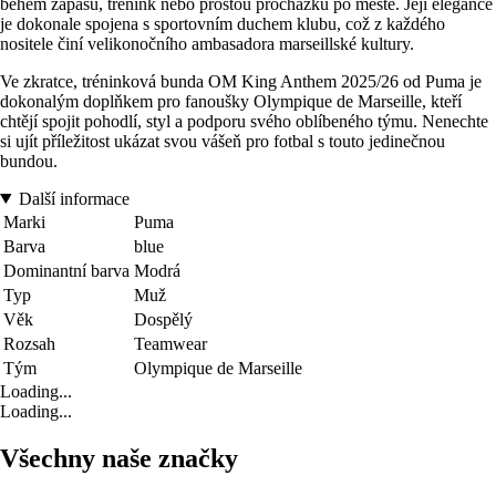
během zápasů, trénink nebo prostou procházku po městě. Její elegance
je dokonale spojena s sportovním duchem klubu, což z každého
nositele činí velikonočního ambasadora marseillské kultury.
Ve zkratce, tréninková bunda OM King Anthem 2025/26 od Puma je
dokonalým doplňkem pro fanoušky Olympique de Marseille, kteří
chtějí spojit pohodlí, styl a podporu svého oblíbeného týmu. Nenechte
si ujít příležitost ukázat svou vášeň pro fotbal s touto jedinečnou
bundou.
Další informace
Marki
Puma
Barva
blue
Dominantní barva
Modrá
Typ
Muž
Věk
Dospělý
Rozsah
Teamwear
Tým
Olympique de Marseille
Loading...
Loading...
Všechny naše značky