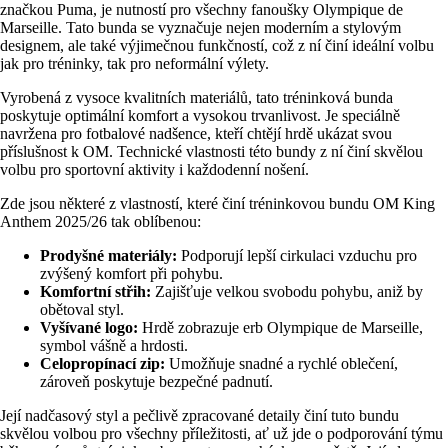
značkou Puma, je nutností pro všechny fanoušky Olympique de
Marseille. Tato bunda se vyznačuje nejen moderním a stylovým
designem, ale také výjimečnou funkčností, což z ní činí ideální volbu
jak pro tréninky, tak pro neformální výlety.
Vyrobená z vysoce kvalitních materiálů, tato tréninková bunda
poskytuje optimální komfort a vysokou trvanlivost. Je speciálně
navržena pro fotbalové nadšence, kteří chtějí hrdě ukázat svou
příslušnost k OM. Technické vlastnosti této bundy z ní činí skvělou
volbu pro sportovní aktivity i každodenní nošení.
Zde jsou některé z vlastností, které činí tréninkovou bundu OM King
Anthem 2025/26 tak oblíbenou:
Prodyšné materiály:
Podporují lepší cirkulaci vzduchu pro
zvýšený komfort při pohybu.
Komfortní střih:
Zajišťuje velkou svobodu pohybu, aniž by
obětoval styl.
Vyšívané logo:
Hrdě zobrazuje erb Olympique de Marseille,
symbol vášně a hrdosti.
Celopropínací zip:
Umožňuje snadné a rychlé oblečení,
zároveň poskytuje bezpečné padnutí.
Její nadčasový styl a pečlivě zpracované detaily činí tuto bundu
skvělou volbou pro všechny příležitosti, ať už jde o podporování týmu