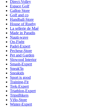
Direct-Volley
Espace Golf
Gallop Store
Golf and co
Handball-Store
House of Rugby
La sellerie de Maé
Made in Paradis
Nauti-wave
On-Fight
Padel-Expert
Pecheur-Store
Pet and Garden
Slowood Interior
Smash-Expert
Sneak'In
Sneakids
Sport is good
Training-Fit
Trek-Expert
Triathlon-Expert
TripnBikers
Vélo-Store
Winter-Expert