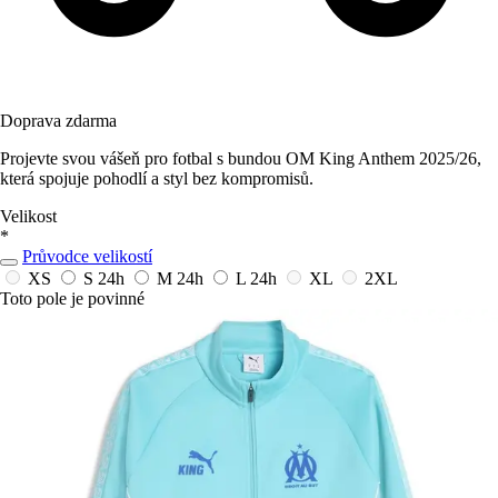
Doprava zdarma
Projevte svou vášeň pro fotbal s bundou OM King Anthem 2025/26,
která spojuje pohodlí a styl bez kompromisů.
Velikost
*
Průvodce velikostí
XS
S
24h
M
24h
L
24h
XL
2XL
Toto pole je povinné