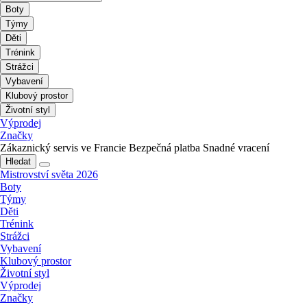
Boty
Týmy
Děti
Trénink
Strážci
Vybavení
Klubový prostor
Životní styl
Výprodej
Značky
Zákaznický servis ve Francie
Bezpečná platba
Snadné vracení
Hledat
Mistrovství světa 2026
Boty
Týmy
Děti
Trénink
Strážci
Vybavení
Klubový prostor
Životní styl
Výprodej
Značky