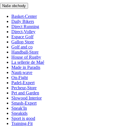
Naše obchody
Basket-Center
Daily Bikers
Direct Running
Direct-Volley
Espace Golf
Gallop Store
Golf and co
Handball-Store
House of Rugby
La sellerie de Maé
Made in Paradis
Nauti-wave
On-Fight
Padel-Expert
Pecheur-Store
Pet and Garden
Slowood Interior
Smash-Expert
Sneak'In
Sneakids
Sport is good
Training-Fit