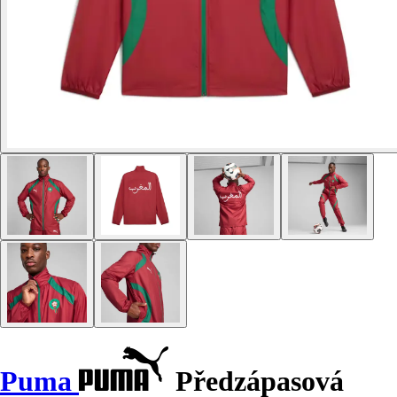
Puma
Předzápasová