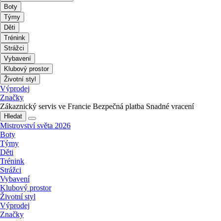
Boty
Týmy
Děti
Trénink
Strážci
Vybavení
Klubový prostor
Životní styl
Výprodej
Značky
Zákaznický servis ve Francie
Bezpečná platba
Snadné vracení
Hledat
Mistrovství světa 2026
Boty
Týmy
Děti
Trénink
Strážci
Vybavení
Klubový prostor
Životní styl
Výprodej
Značky