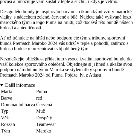
počasí a umožňuje vám zůstat v teple a suchu, i když je větrno.
Design této bundy je inspirován barvami a ikonickými vzory marocké
vlajky, s nádechem zelené, červené a bílé. Najdete také vyšívané logo
marockého týmu a logo Puma na hrudi, což dodává této bundě nádech
hrdosti a autentičnosti.
Ať už trénujete na hřišti nebo podporujete tým z tribuny, sportovní
bunda Prematch Maroko 2024 vás udrží v teple a pohodlí, zatímco s
hrdostí budete reprezentovat svůj oblíbený tým.
Nezmeškejte příležitost přidat tuto vysoce kvalitní sportovní bundu do
vaší kolekce sportovního oblečení. Objednejte si ji hned a ukažte svou
podporu národnímu týmu Maroka se stylem díky sportovní bundě
Prematch Maroko 2024 od Puma. Pojďte, lvi z Atlasu!
Další informace
Marki
Puma
Barva
red
Dominantní barva
Červená
Typ
Muž
Věk
Dospělý
Rozsah
Teamwear
Tým
Maroko