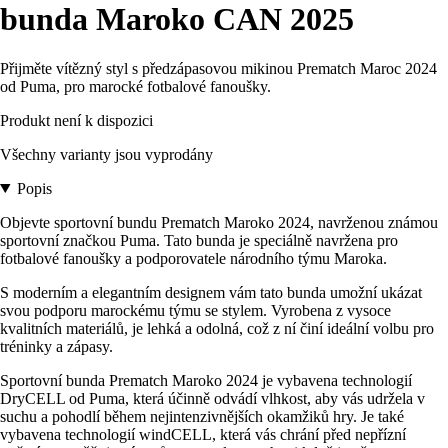
bunda Maroko CAN 2025
Přijměte vítězný styl s předzápasovou mikinou Prematch Maroc 2024
od Puma, pro marocké fotbalové fanoušky.
Produkt není k dispozici
Všechny varianty jsou vyprodány
Popis
Objevte sportovní bundu Prematch Maroko 2024, navrženou známou
sportovní značkou Puma. Tato bunda je speciálně navržena pro
fotbalové fanoušky a podporovatele národního týmu Maroka.
S moderním a elegantním designem vám tato bunda umožní ukázat
svou podporu marockému týmu se stylem. Vyrobena z vysoce
kvalitních materiálů, je lehká a odolná, což z ní činí ideální volbu pro
tréninky a zápasy.
Sportovní bunda Prematch Maroko 2024 je vybavena technologií
DryCELL od Puma, která účinně odvádí vlhkost, aby vás udržela v
suchu a pohodlí během nejintenzivnějších okamžiků hry. Je také
vybavena technologií windCELL, která vás chrání před nepřízní