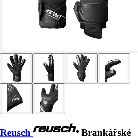
Reusch
Brankářské