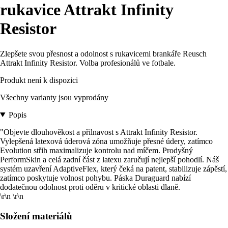
rukavice Attrakt Infinity
Resistor
Zlepšete svou přesnost a odolnost s rukavicemi brankáře Reusch
Attrakt Infinity Resistor. Volba profesionálů ve fotbale.
Produkt není k dispozici
Všechny varianty jsou vyprodány
Popis
"Objevte dlouhověkost a přilnavost s Attrakt Infinity Resistor.
Vylepšená latexová úderová zóna umožňuje přesné údery, zatímco
Evolution střih maximalizuje kontrolu nad míčem. Prodyšný
PerformSkin a celá zadní část z latexu zaručují nejlepší pohodlí. Náš
systém uzavření AdaptiveFlex, který čeká na patent, stabilizuje zápěstí,
zatímco poskytuje volnost pohybu. Páska Duraguard nabízí
dodatečnou odolnost proti oděru v kritické oblasti dlaně.
\r\n \r\n
Složení materiálů