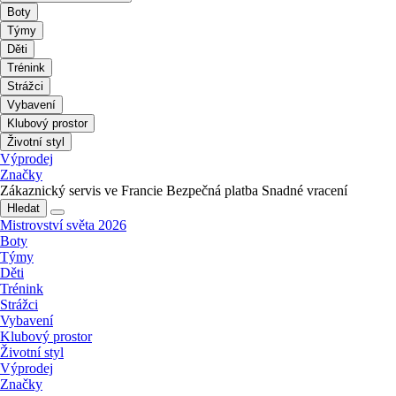
Boty
Týmy
Děti
Trénink
Strážci
Vybavení
Klubový prostor
Životní styl
Výprodej
Značky
Zákaznický servis ve Francie
Bezpečná platba
Snadné vracení
Hledat
Mistrovství světa 2026
Boty
Týmy
Děti
Trénink
Strážci
Vybavení
Klubový prostor
Životní styl
Výprodej
Značky