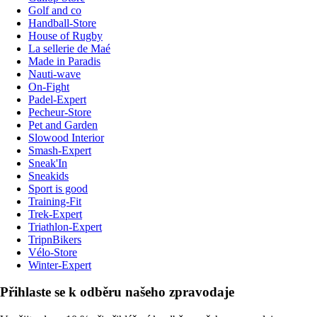
Golf and co
Handball-Store
House of Rugby
La sellerie de Maé
Made in Paradis
Nauti-wave
On-Fight
Padel-Expert
Pecheur-Store
Pet and Garden
Slowood Interior
Smash-Expert
Sneak'In
Sneakids
Sport is good
Training-Fit
Trek-Expert
Triathlon-Expert
TripnBikers
Vélo-Store
Winter-Expert
Přihlaste se k odběru našeho zpravodaje