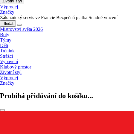
Životní styl
Výprodej
Značky
Zákaznický servis ve Francie
Bezpečná platba
Snadné vracení
Hledat
Mistrovství světa 2026
Boty
Týmy
Děti
Trénink
Strážci
Vybavení
Klubový prostor
Životní styl
Výprodej
Značky
Probíhá přidávání do košíku...