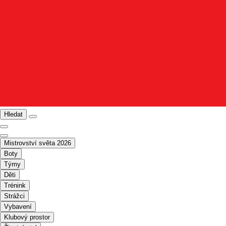
Hledat
Mistrovství světa 2026
Boty
Týmy
Děti
Trénink
Strážci
Vybavení
Klubový prostor