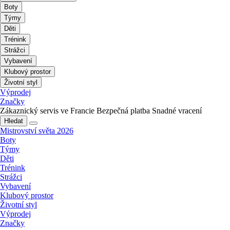
Boty
Týmy
Děti
Trénink
Strážci
Vybavení
Klubový prostor
Životní styl
Výprodej
Značky
Zákaznický servis ve Francie
Bezpečná platba
Snadné vracení
Hledat
Mistrovství světa 2026
Boty
Týmy
Děti
Trénink
Strážci
Vybavení
Klubový prostor
Životní styl
Výprodej
Značky