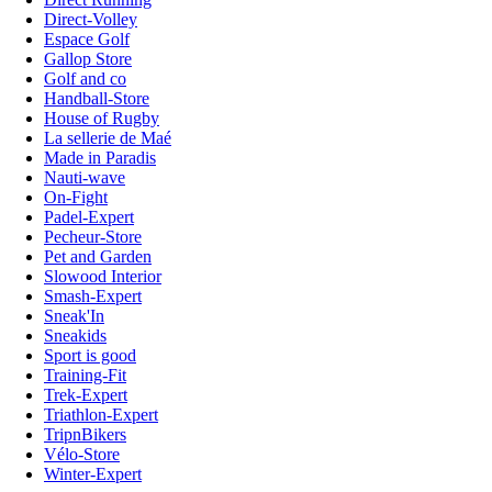
Direct-Volley
Espace Golf
Gallop Store
Golf and co
Handball-Store
House of Rugby
La sellerie de Maé
Made in Paradis
Nauti-wave
On-Fight
Padel-Expert
Pecheur-Store
Pet and Garden
Slowood Interior
Smash-Expert
Sneak'In
Sneakids
Sport is good
Training-Fit
Trek-Expert
Triathlon-Expert
TripnBikers
Vélo-Store
Winter-Expert