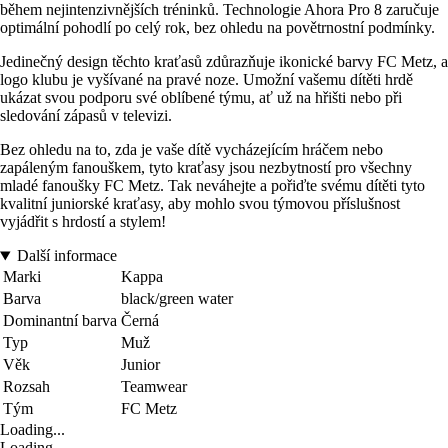
během nejintenzivnějších tréninků. Technologie Ahora Pro 8 zaručuje
optimální pohodlí po celý rok, bez ohledu na povětrnostní podmínky.
Jedinečný design těchto kraťasů zdůrazňuje ikonické barvy FC Metz, a
logo klubu je vyšívané na pravé noze. Umožní vašemu dítěti hrdě
ukázat svou podporu své oblíbené týmu, ať už na hřišti nebo při
sledování zápasů v televizi.
Bez ohledu na to, zda je vaše dítě vycházejícím hráčem nebo
zapáleným fanouškem, tyto kraťasy jsou nezbytností pro všechny
mladé fanoušky FC Metz. Tak neváhejte a pořiďte svému dítěti tyto
kvalitní juniorské kraťasy, aby mohlo svou týmovou příslušnost
vyjádřit s hrdostí a stylem!
Další informace
Marki
Kappa
Barva
black/green water
Dominantní barva
Černá
Typ
Muž
Věk
Junior
Rozsah
Teamwear
Tým
FC Metz
Loading...
Loading...