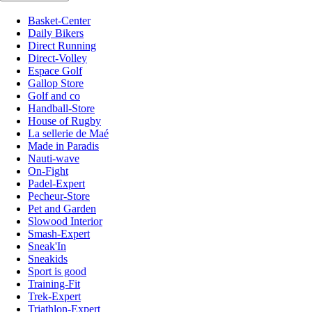
Basket-Center
Daily Bikers
Direct Running
Direct-Volley
Espace Golf
Gallop Store
Golf and co
Handball-Store
House of Rugby
La sellerie de Maé
Made in Paradis
Nauti-wave
On-Fight
Padel-Expert
Pecheur-Store
Pet and Garden
Slowood Interior
Smash-Expert
Sneak'In
Sneakids
Sport is good
Training-Fit
Trek-Expert
Triathlon-Expert