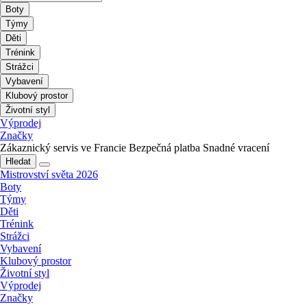
Boty
Týmy
Děti
Trénink
Strážci
Vybavení
Klubový prostor
Životní styl
Výprodej
Značky
Zákaznický servis ve Francie
Bezpečná platba
Snadné vracení
Hledat
Mistrovství světa 2026
Boty
Týmy
Děti
Trénink
Strážci
Vybavení
Klubový prostor
Životní styl
Výprodej
Značky