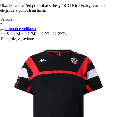
Ukažte svou vášeň pro fotbal s dresy OGC Nice Frairy, symbolem
elegance a pohodlí na hřišti.
Velikost
*
Průvodce velikostí
S
M
L
24h
XL
2XL
Toto pole je povinné