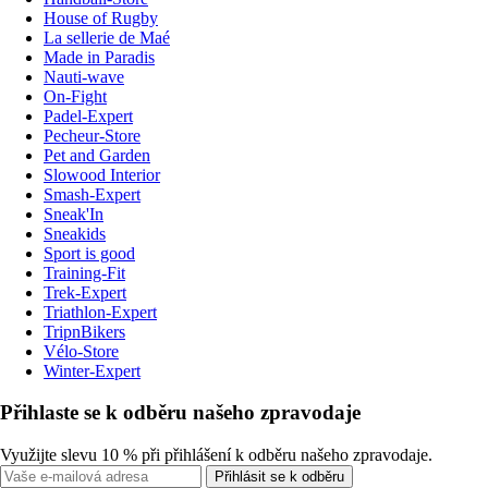
House of Rugby
La sellerie de Maé
Made in Paradis
Nauti-wave
On-Fight
Padel-Expert
Pecheur-Store
Pet and Garden
Slowood Interior
Smash-Expert
Sneak'In
Sneakids
Sport is good
Training-Fit
Trek-Expert
Triathlon-Expert
TripnBikers
Vélo-Store
Winter-Expert
Přihlaste se k odběru našeho zpravodaje
Využijte slevu 10 % při přihlášení k odběru našeho zpravodaje.
Přihlásit se k odběru