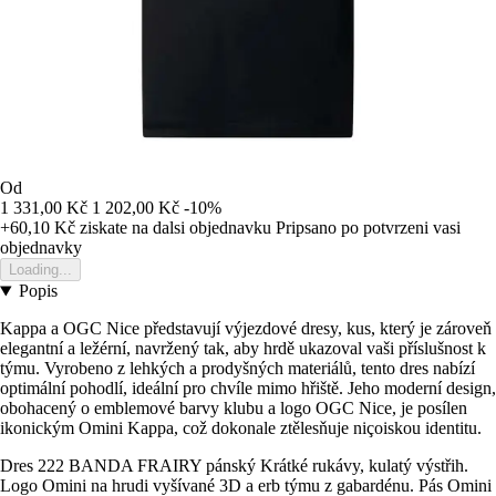
Od
1 331,00 Kč
1 202,00 Kč
-10%
+60,10 Kč
ziskate na dalsi objednavku
Pripsano po potvrzeni vasi
objednavky
Loading...
Popis
Kappa a OGC Nice představují výjezdové dresy, kus, který je zároveň
elegantní a ležérní, navržený tak, aby hrdě ukazoval vaši příslušnost k
týmu. Vyrobeno z lehkých a prodyšných materiálů, tento dres nabízí
optimální pohodlí, ideální pro chvíle mimo hřiště. Jeho moderní design,
obohacený o emblemové barvy klubu a logo OGC Nice, je posílen
ikonickým Omini Kappa, což dokonale ztělesňuje niçoiskou identitu.
Dres 222 BANDA FRAIRY pánský Krátké rukávy, kulatý výstřih.
Logo Omini na hrudi vyšívané 3D a erb týmu z gabardénu. Pás Omini