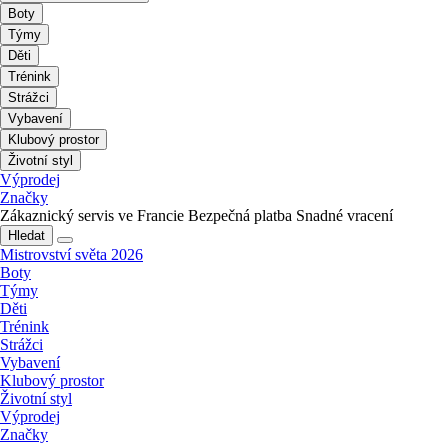
Boty
Týmy
Děti
Trénink
Strážci
Vybavení
Klubový prostor
Životní styl
Výprodej
Značky
Zákaznický servis ve Francie
Bezpečná platba
Snadné vracení
Hledat
Mistrovství světa 2026
Boty
Týmy
Děti
Trénink
Strážci
Vybavení
Klubový prostor
Životní styl
Výprodej
Značky