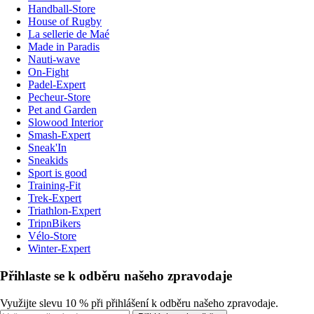
Handball-Store
House of Rugby
La sellerie de Maé
Made in Paradis
Nauti-wave
On-Fight
Padel-Expert
Pecheur-Store
Pet and Garden
Slowood Interior
Smash-Expert
Sneak'In
Sneakids
Sport is good
Training-Fit
Trek-Expert
Triathlon-Expert
TripnBikers
Vélo-Store
Winter-Expert
Přihlaste se k odběru našeho zpravodaje
Využijte slevu 10 % při přihlášení k odběru našeho zpravodaje.