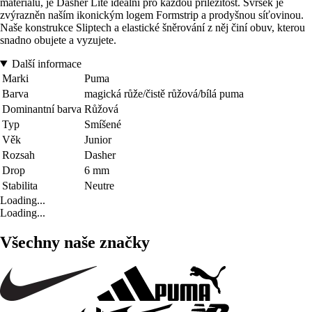
materiálu, je Dasher Lite ideální pro každou příležitost. Svršek je
zvýrazněn naším ikonickým logem Formstrip a prodyšnou síťovinou.
Naše konstrukce Sliptech a elastické šněrování z něj činí obuv, kterou
snadno obujete a vyzujete.
Další informace
Marki
Puma
Barva
magická růže/čistě růžová/bílá puma
Dominantní barva
Růžová
Typ
Smíšené
Věk
Junior
Rozsah
Dasher
Drop
6 mm
Stabilita
Neutre
Loading...
Loading...
Všechny naše značky