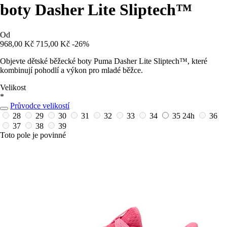
boty Dasher Lite Sliptech™
Od
968,00 Kč
715,00 Kč
-26%
Objevte dětské běžecké boty Puma Dasher Lite Sliptech™, které
kombinují pohodlí a výkon pro mladé běžce.
Velikost
*
Průvodce velikostí
28
29
30
31
32
33
34
35
24h
36
37
38
39
Toto pole je povinné