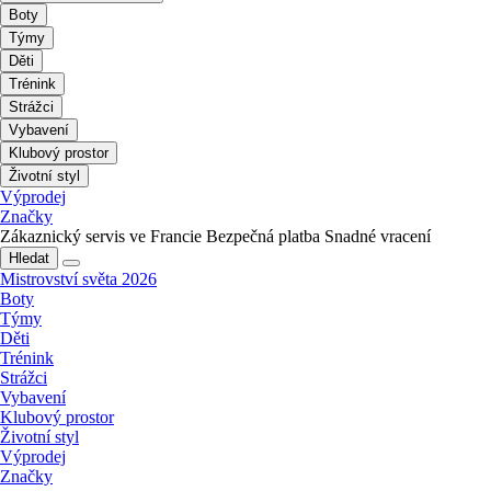
Boty
Týmy
Děti
Trénink
Strážci
Vybavení
Klubový prostor
Životní styl
Výprodej
Značky
Zákaznický servis ve Francie
Bezpečná platba
Snadné vracení
Hledat
Mistrovství světa 2026
Boty
Týmy
Děti
Trénink
Strážci
Vybavení
Klubový prostor
Životní styl
Výprodej
Značky