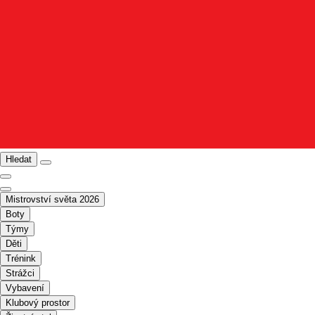
Hledat
Mistrovství světa 2026
Boty
Týmy
Děti
Trénink
Strážci
Vybavení
Klubový prostor