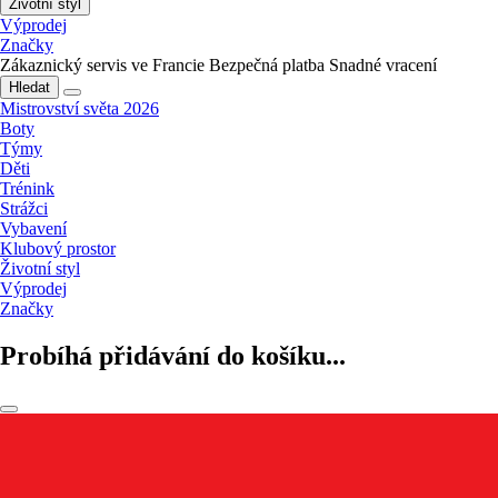
Životní styl
Výprodej
Značky
Zákaznický servis ve Francie
Bezpečná platba
Snadné vracení
Hledat
Mistrovství světa 2026
Boty
Týmy
Děti
Trénink
Strážci
Vybavení
Klubový prostor
Životní styl
Výprodej
Značky
Probíhá přidávání do košíku...