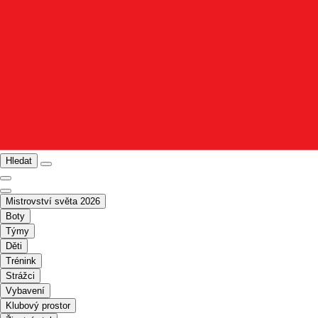
Hledat
Mistrovství světa 2026
Boty
Týmy
Děti
Trénink
Strážci
Vybavení
Klubový prostor