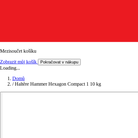
Mezisoučet košíku
Zobrazit můj košík
Pokračovat v nákupu
Loading...
Domů
/
Haltère Hammer Hexagon Compact 1 10 kg