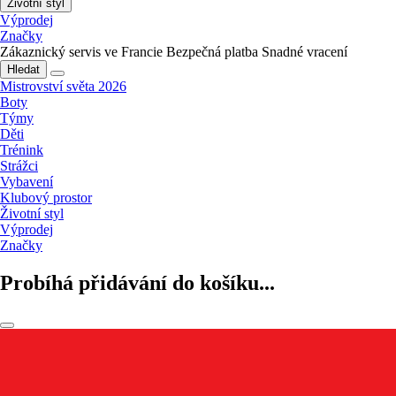
Životní styl
Výprodej
Značky
Zákaznický servis ve Francie
Bezpečná platba
Snadné vracení
Hledat
Mistrovství světa 2026
Boty
Týmy
Děti
Trénink
Strážci
Vybavení
Klubový prostor
Životní styl
Výprodej
Značky
Probíhá přidávání do košíku...