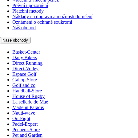
Právní upozornění
Platební metody
Náklady na dopravu a možnosti doručení
Oznámení o ochraně soukromí
Náš obchod
Naše obchody
Basket-Center
Daily Bikers
Direct Running
Direct-Volley
Espace Golf
Gallop Store
Golf and co
Handball-Store
House of Rugby
La sellerie de Maé
Made in Paradis
Nauti-wave
On-Fight
Padel-Expert
Pecheur-Store
Pet and Garden