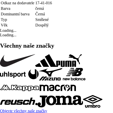
Odkaz na dodavatele
17-41-016
Barva
černá
Dominantní barva
Černá
Typ
Smíšené
Věk
Dospělý
Loading...
Loading...
Všechny naše značky
Objevte všechny naše značky