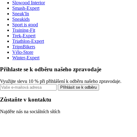
Slowood Interior
Smash-Expert
Sneak'In
Sneakids
Sport is good
Training-Fit
Trek-Expert
Triathlon-Expert
TripnBikers
Vélo-Store
Winter-Expert
Přihlaste se k odběru našeho zpravodaje
Využijte slevu 10 % při přihlášení k odběru našeho zpravodaje.
Přihlásit se k odběru
Zůstaňte v kontaktu
Najděte nás na sociálních sítích