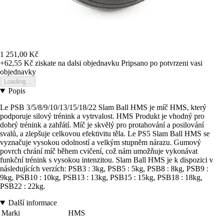
1 251,00 Kč
+62,55 Kč
ziskate na dalsi objednavku
Pripsano po potvrzeni vasi
objednavky
Loading...
Popis
Le PSB 3/5/8/9/10/13/15/18/22 Slam Ball HMS je míč HMS, který
podporuje silový trénink a vytrvalost. HMS Produkt je vhodný pro
dobrý trénink a zahřátí. Míč je skvělý pro protahování a posilování
svalů, a zlepšuje celkovou efektivitu těla. Le PS5 Slam Ball HMS se
vyznačuje vysokou odolností a velkým stupněm nárazu. Gumový
povrch chrání míč během cvičení, což nám umožňuje vykonávat
funkční trénink s vysokou intenzitou. Slam Ball HMS je k dispozici v
následujících verzích: PSB3 : 3kg, PSB5 : 5kg, PSB8 : 8kg, PSB9 :
9kg, PSB10 : 10kg, PSB13 : 13kg, PSB15 : 15kg, PSB18 : 18kg,
PSB22 : 22kg.
Další informace
Marki
HMS