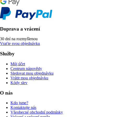
Doprava a vrácení
30 dní na rozmyšlenou
Vraťte svou objednávku
Služby
Můj účet
Centrum nápovědy
Sledovat mou objednávku
Vrátit mou objednávku
Kódy slev
O nás
Kdo jsme?
Kontaktujte nás
Všeobecné obchodní podmínky
Vrácení a vrácení peněz