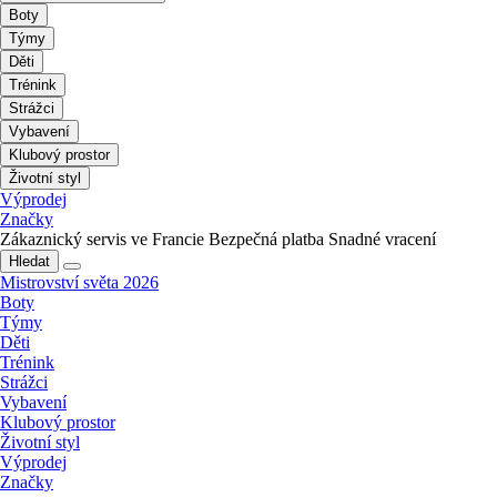
Boty
Týmy
Děti
Trénink
Strážci
Vybavení
Klubový prostor
Životní styl
Výprodej
Značky
Zákaznický servis ve Francie
Bezpečná platba
Snadné vracení
Hledat
Mistrovství světa 2026
Boty
Týmy
Děti
Trénink
Strážci
Vybavení
Klubový prostor
Životní styl
Výprodej
Značky