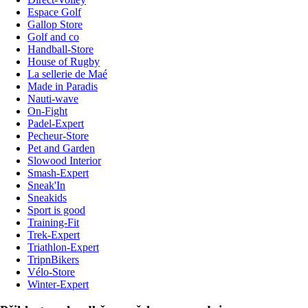
Espace Golf
Gallop Store
Golf and co
Handball-Store
House of Rugby
La sellerie de Maé
Made in Paradis
Nauti-wave
On-Fight
Padel-Expert
Pecheur-Store
Pet and Garden
Slowood Interior
Smash-Expert
Sneak'In
Sneakids
Sport is good
Training-Fit
Trek-Expert
Triathlon-Expert
TripnBikers
Vélo-Store
Winter-Expert