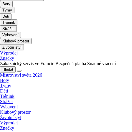
Boty
Týmy
Děti
Trénink
Strážci
Vybavení
Klubový prostor
Životní styl
Výprodej
Značky
Zákaznický servis ve Francie
Bezpečná platba
Snadné vracení
Hledat
Mistrovství světa 2026
Boty
Týmy
Děti
Trénink
Strážci
Vybavení
Klubový prostor
Životní styl
Výprodej
Značky