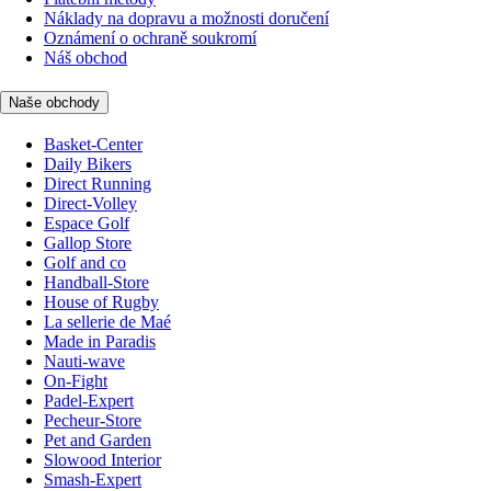
Náklady na dopravu a možnosti doručení
Oznámení o ochraně soukromí
Náš obchod
Naše obchody
Basket-Center
Daily Bikers
Direct Running
Direct-Volley
Espace Golf
Gallop Store
Golf and co
Handball-Store
House of Rugby
La sellerie de Maé
Made in Paradis
Nauti-wave
On-Fight
Padel-Expert
Pecheur-Store
Pet and Garden
Slowood Interior
Smash-Expert