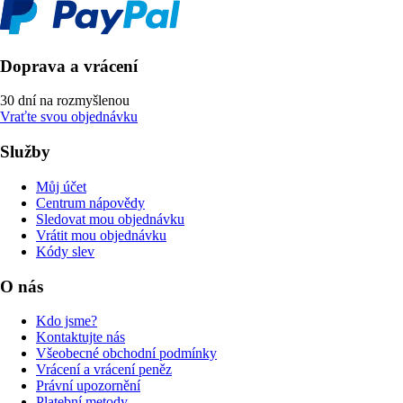
Doprava a vrácení
30 dní na rozmyšlenou
Vraťte svou objednávku
Služby
Můj účet
Centrum nápovědy
Sledovat mou objednávku
Vrátit mou objednávku
Kódy slev
O nás
Kdo jsme?
Kontaktujte nás
Všeobecné obchodní podmínky
Vrácení a vrácení peněz
Právní upozornění
Platební metody