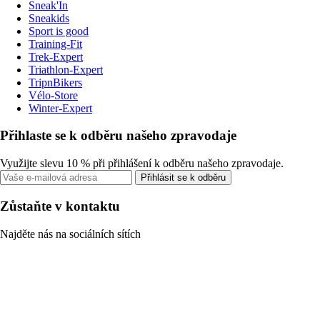
Sneak'In
Sneakids
Sport is good
Training-Fit
Trek-Expert
Triathlon-Expert
TripnBikers
Vélo-Store
Winter-Expert
Přihlaste se k odběru našeho zpravodaje
Využijte slevu 10 % při přihlášení k odběru našeho zpravodaje.
Přihlásit se k odběru
Zůstaňte v kontaktu
Najděte nás na sociálních sítích