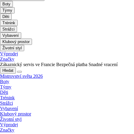
Boty
Týmy
Děti
Trénink
Strážci
Vybavení
Klubový prostor
Životní styl
Výprodej
Značky
Zákaznický servis ve Francie
Bezpečná platba
Snadné vracení
Hledat
Mistrovství světa 2026
Boty
Týmy
Děti
Trénink
Strážci
Vybavení
Klubový prostor
Životní styl
Výprodej
Značky