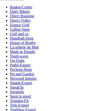
Basket-Center
Daily Bikers
Direct Running
Direct-Volley
Espace Golf
Gallop Store
Golf and co
Handball-Store
House of Rugby
La sellerie de Maé
Made in Paradis
Nauti-wave
On-Fight
Padel-Expert
Pecheur-Store
Pet and Garden
Slowood Interior
Smash-Expert
Sneak'In
Sneakids
Sport is good
Training-Fit
Trek-Expert
Triathlon-Expert