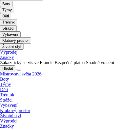
Boty
Týmy
Děti
Trénink
Strážci
Vybavení
Klubový prostor
Životní styl
Výprodej
Značky
Zákaznický servis ve Francie
Bezpečná platba
Snadné vracení
Hledat
Mistrovství světa 2026
Boty
Týmy
Děti
Trénink
Strážci
Vybavení
Klubový prostor
Životní styl
Výprodej
Značky