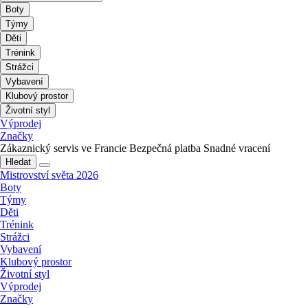
Boty
Týmy
Děti
Trénink
Strážci
Vybavení
Klubový prostor
Životní styl
Výprodej
Značky
Zákaznický servis ve Francie
Bezpečná platba
Snadné vracení
Hledat
Mistrovství světa 2026
Boty
Týmy
Děti
Trénink
Strážci
Vybavení
Klubový prostor
Životní styl
Výprodej
Značky