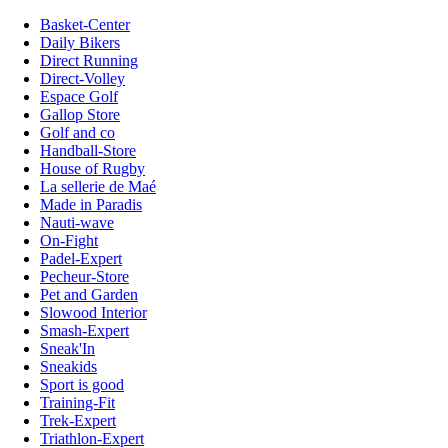
Basket-Center
Daily Bikers
Direct Running
Direct-Volley
Espace Golf
Gallop Store
Golf and co
Handball-Store
House of Rugby
La sellerie de Maé
Made in Paradis
Nauti-wave
On-Fight
Padel-Expert
Pecheur-Store
Pet and Garden
Slowood Interior
Smash-Expert
Sneak'In
Sneakids
Sport is good
Training-Fit
Trek-Expert
Triathlon-Expert