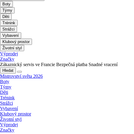
Boty
Týmy
Děti
Trénink
Strážci
Vybavení
Klubový prostor
Životní styl
Výprodej
Značky
Zákaznický servis ve Francie
Bezpečná platba
Snadné vracení
Hledat
Mistrovství světa 2026
Boty
Týmy
Děti
Trénink
Strážci
Vybavení
Klubový prostor
Životní styl
Výprodej
Značky