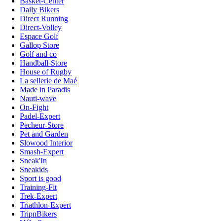
Basket-Center
Daily Bikers
Direct Running
Direct-Volley
Espace Golf
Gallop Store
Golf and co
Handball-Store
House of Rugby
La sellerie de Maé
Made in Paradis
Nauti-wave
On-Fight
Padel-Expert
Pecheur-Store
Pet and Garden
Slowood Interior
Smash-Expert
Sneak'In
Sneakids
Sport is good
Training-Fit
Trek-Expert
Triathlon-Expert
TripnBikers