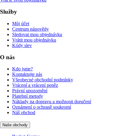
Služby
Můj účet
Centrum nápovědy
Sledovat mou objednávku
Vrátit mou objednávku
Kódy slev
O nás
Kdo jsme?
Kontaktujte nás
Všeobecné obchodní podmínky
Vrácení a vrácení peněz
Právní upozornění
Platební metody
Náklady na dopravu a možnosti doručení
Oznámení o ochraně soukromí
Náš obchod
Naše obchody