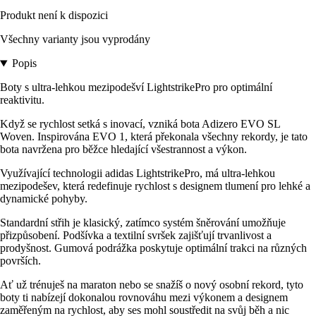
Produkt není k dispozici
Všechny varianty jsou vyprodány
Popis
Boty s ultra-lehkou mezipodešví LightstrikePro pro optimální
reaktivitu.
Když se rychlost setká s inovací, vzniká bota Adizero EVO SL
Woven. Inspirována EVO 1, která překonala všechny rekordy, je tato
bota navržena pro běžce hledající všestrannost a výkon.
Využívající technologii adidas LightstrikePro, má ultra-lehkou
mezipodešev, která redefinuje rychlost s designem tlumení pro lehké a
dynamické pohyby.
Standardní střih je klasický, zatímco systém šněrování umožňuje
přizpůsobení. Podšívka a textilní svršek zajišťují trvanlivost a
prodyšnost. Gumová podrážka poskytuje optimální trakci na různých
površích.
Ať už trénuješ na maraton nebo se snažíš o nový osobní rekord, tyto
boty ti nabízejí dokonalou rovnováhu mezi výkonem a designem
zaměřeným na rychlost, aby ses mohl soustředit na svůj běh a nic