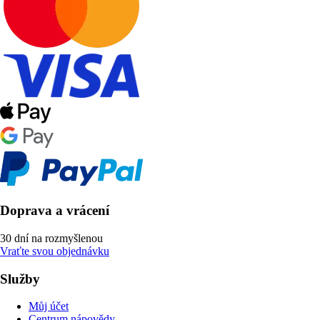
Doprava a vrácení
30 dní na rozmyšlenou
Vraťte svou objednávku
Služby
Můj účet
Centrum nápovědy