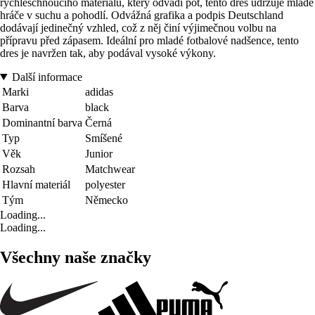
rychleschnoucího materiálu, který odvádí pot, tento dres udržuje mladé
hráče v suchu a pohodlí. Odvážná grafika a podpis Deutschland
dodávají jedinečný vzhled, což z něj činí výjimečnou volbu na
přípravu před zápasem. Ideální pro mladé fotbalové nadšence, tento
dres je navržen tak, aby podával vysoké výkony.
Další informace
Marki
adidas
Barva
black
Dominantní barva
Černá
Typ
Smíšené
Věk
Junior
Rozsah
Matchwear
Hlavní materiál
polyester
Tým
Německo
Loading...
Loading...
Všechny naše značky