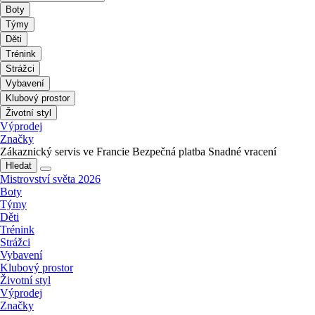
Boty
Týmy
Děti
Trénink
Strážci
Vybavení
Klubový prostor
Životní styl
Výprodej
Značky
Zákaznický servis ve Francie
Bezpečná platba
Snadné vracení
Hledat
Mistrovství světa 2026
Boty
Týmy
Děti
Trénink
Strážci
Vybavení
Klubový prostor
Životní styl
Výprodej
Značky