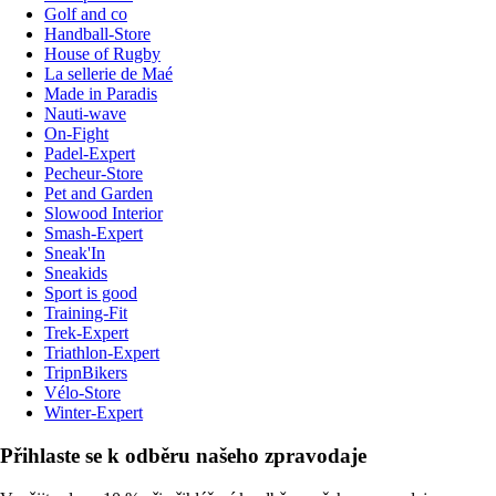
Golf and co
Handball-Store
House of Rugby
La sellerie de Maé
Made in Paradis
Nauti-wave
On-Fight
Padel-Expert
Pecheur-Store
Pet and Garden
Slowood Interior
Smash-Expert
Sneak'In
Sneakids
Sport is good
Training-Fit
Trek-Expert
Triathlon-Expert
TripnBikers
Vélo-Store
Winter-Expert
Přihlaste se k odběru našeho zpravodaje