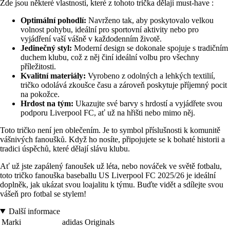
Zde jsou některé vlastnosti, které z tohoto trička dělají must-have :
Optimální pohodlí:
Navrženo tak, aby poskytovalo velkou
volnost pohybu, ideální pro sportovní aktivity nebo pro
vyjádření vaší vášně v každodenním životě.
Jedinečný styl:
Moderní design se dokonale spojuje s tradičním
duchem klubu, což z něj činí ideální volbu pro všechny
příležitosti.
Kvalitní materiály:
Vyrobeno z odolných a lehkých textilií,
tričko odolává zkoušce času a zároveň poskytuje příjemný pocit
na pokožce.
Hrdost na tým:
Ukazujte své barvy s hrdostí a vyjádřete svou
podporu Liverpool FC, ať už na hřišti nebo mimo něj.
Toto tričko není jen oblečením. Je to symbol příslušnosti k komunitě
vášnivých fanoušků. Když ho nosíte, připojujete se k bohaté historii a
tradici úspěchů, které dělají slávu klubu.
Ať už jste zapálený fanoušek už léta, nebo nováček ve světě fotbalu,
toto tričko fanouška baseballu US Liverpool FC 2025/26 je ideální
doplněk, jak ukázat svou loajalitu k týmu. Buďte vidět a sdílejte svou
vášeň pro fotbal se stylem!
Další informace
Marki
adidas Originals