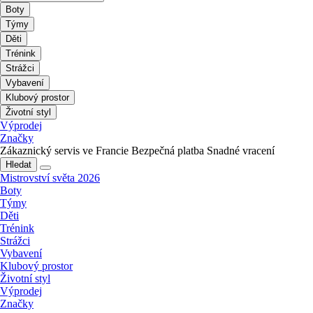
Boty
Týmy
Děti
Trénink
Strážci
Vybavení
Klubový prostor
Životní styl
Výprodej
Značky
Zákaznický servis ve Francie
Bezpečná platba
Snadné vracení
Hledat
Mistrovství světa 2026
Boty
Týmy
Děti
Trénink
Strážci
Vybavení
Klubový prostor
Životní styl
Výprodej
Značky