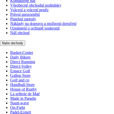
Kontaktujte nás
Všeobecné obchodní podmínky
Vrácení a vrácení peněz
Právní upozornění
Platební metody
Náklady na dopravu a možnosti doručení
Oznámení o ochraně soukromí
Náš obchod
Naše obchody
Basket-Center
Daily Bikers
Direct Running
Direct-Volley
Espace Golf
Gallop Store
Golf and co
Handball-Store
House of Rugby
La sellerie de Maé
Made in Paradis
Nauti-wave
On-Fight
Padel-Expert