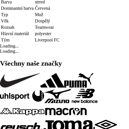
Barva
strred
Dominantní barva
Červená
Typ
Muž
Věk
Dospělý
Rozsah
Teamwear
Hlavní materiál
polyester
Tým
Liverpool FC
Loading...
Loading...
Všechny naše značky