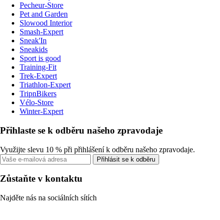
Pecheur-Store
Pet and Garden
Slowood Interior
Smash-Expert
Sneak'In
Sneakids
Sport is good
Training-Fit
Trek-Expert
Triathlon-Expert
TripnBikers
Vélo-Store
Winter-Expert
Přihlaste se k odběru našeho zpravodaje
Využijte slevu 10 % při přihlášení k odběru našeho zpravodaje.
Přihlásit se k odběru
Zůstaňte v kontaktu
Najděte nás na sociálních sítích